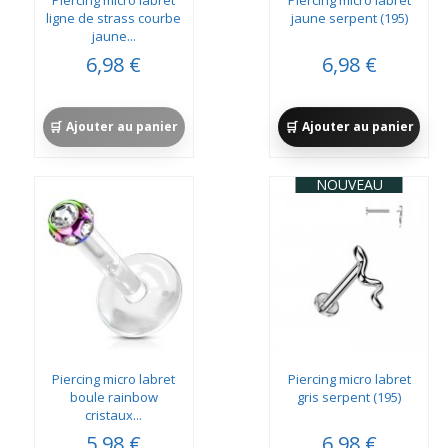
Piercing micro labret
Piercing micro labret
ligne de strass courbe
jaune serpent (195)
jaune...
6,98 €
6,98 €
Ajouter au panier
Ajouter au panier
NOUVEAU
Piercing micro labret
Piercing micro labret
boule rainbow
gris serpent (195)
cristaux...
5,98 €
6,98 €