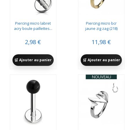
Piercing micro labret
Piercing micro bcr
acry boule paillettes...
jaune zig zag (218)
2,98 €
11,98 €
Ajouter au panier
Ajouter au panier
NOUVEAU