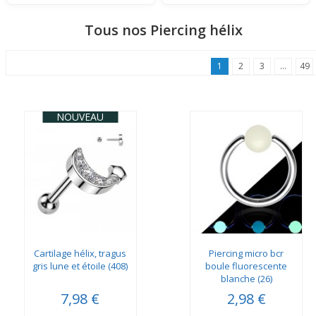
Tous nos Piercing hélix
1
2
3
...
49
NOUVEAU
Cartilage hélix, tragus
Piercing micro bcr
gris lune et étoile (408)
boule fluorescente
blanche (26)
7,98 €
2,98 €