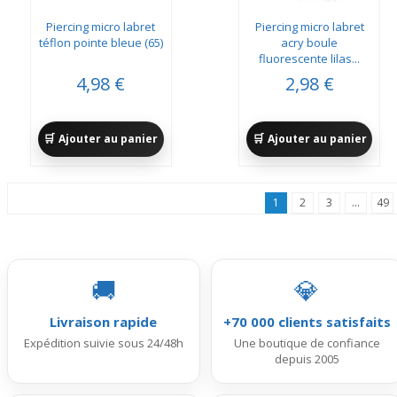
Piercing micro labret
Piercing micro labret
téflon pointe bleue (65)
acry boule
fluorescente lilas...
4,98 €
2,98 €
Ajouter au panier
Ajouter au panier
1
2
3
...
49
🚚
💎
Livraison rapide
+70 000 clients satisfaits
Expédition suivie sous 24/48h
Une boutique de confiance
depuis 2005