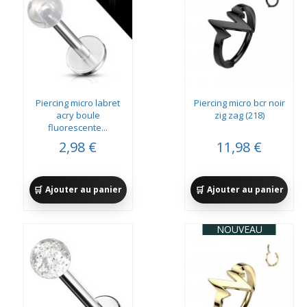
Piercing micro labret
Piercing micro bcr noir
acry boule
zig zag (218)
fluorescente...
2,98 €
11,98 €
Ajouter au panier
Ajouter au panier
NOUVEAU