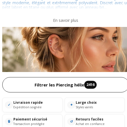
style moderne, élégant et extrêmement polyvalent. Discret avec 
petit labret en titane ou plus affirmé avec un anneau bri...
En savoir plus
Filtrer les Piercing hélix
2416
Livraison rapide
Large choix
✓
✦
Expédition soignée
Styles variés
Paiement sécurisé
Retours faciles
🔒
↺
Transaction protégée
Achat en confiance