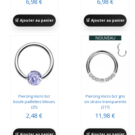
6,98 €
6,98 €
Ajouter au panier
Ajouter au panier
NOUVEAU
Piercing micro bcr
Piercing micro bcr gris
boule paillettes bleues
six strass transparents
(25)
(217)
2,48 €
11,98 €
Ajouter au panier
Ajouter au panier