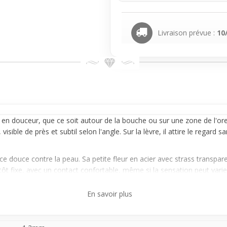
Livraison prévue :
10
t en douceur, que ce soit autour de la bouche ou sur une zone de l'
ore
visible de près et subtil selon l'angle. Sur la
lèvre
, il attire le regard s
.
nce douce contre la peau. Sa petite fleur en acier avec strass transpa
lutôt fixe, avec un contact confortable, même si la sensation peut var
er à un style simple, pour un usage au quotidien ou en contexte décont
En savoir plus
et représente un bon compromis entre discrétion et éclat. Il s'adresse 
. Que ce soit pour illuminer subtilement ton look du jour ou apporter u
vec une présence légère mais marquée.