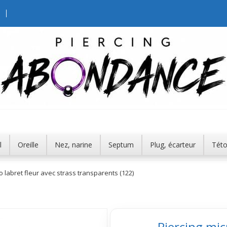
l
Oreille
Nez, narine
Septum
Plug, écarteur
Tét
o labret fleur avec strass transparents (122)
Piercing mic