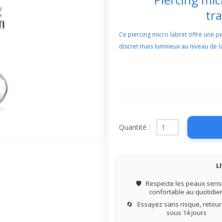
tr
Ce piercing micro labret offre une pe
discret mais lumineux au niveau de la
Quantité :
L
🛡️
Respecte les peaux sensi
confortable au quotidie
🔄
Essayez sans risque, retours
sous 14 jours