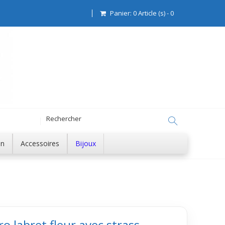
Panier:
0
Article (s)
-
0
on
Accessoires
Bijoux
ro labret fleur avec strass