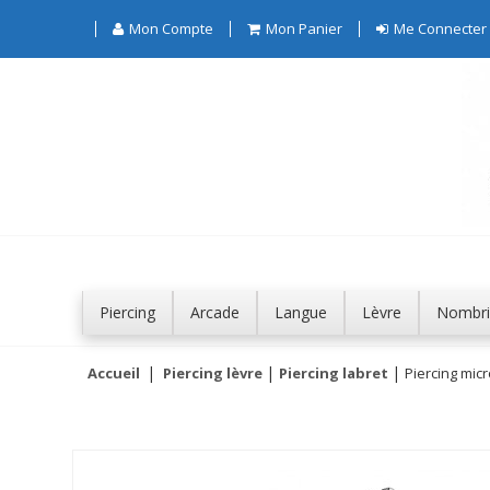
Mon Compte
Mon Panier
Me Connecter
Piercing
Arcade
Langue
Lèvre
Nombri
Accueil
Piercing lèvre
Piercing labret
Piercing micr