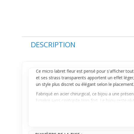
DESCRIPTION
Ce micro
labret
fleur est pensé pour s'afficher tou
et ses strass
transparents
apportent un effet léger, 
un style plus discret ou élégant selon le placement
Fabriqué en acier chirurgical, ce bijou a une prése
lumière sans contraste trop fort. Le bijou reste p
éclat discret en font un accessoire facile à associ
Idéal pour un premier achat, ce piercing micro labr
avec une note raffinée sans que ce soit trop visible
accompagne bien les moments de tous les jours a