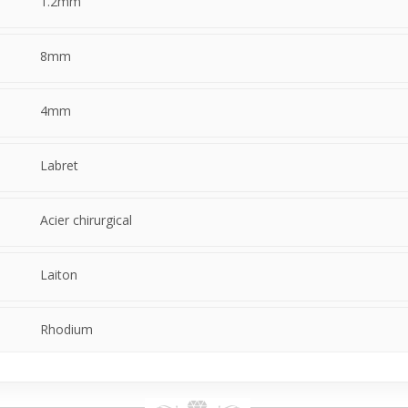
1.2mm
8mm
4mm
Labret
Acier chirurgical
Laiton
Rhodium