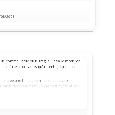
/08/2026
ille
comme l'helix ou le tragus. Sa taille modérée
ans en faire trop, tandis qu'à l'oreille, il joue sur
rents crée une touche lumineuse qui capte la
ier selon l'emplacement. Son format micro et son
racté.
à celles et ceux qui veulent tester un piercing
n détail soigné sans effort, ce bijou