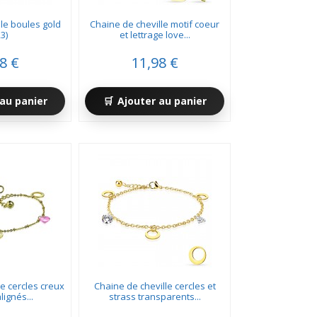
le boules gold
Chaine de cheville motif coeur
23)
et lettrage love...
8 €
11,98 €
au panier
Ajouter au panier
e cercles creux
Chaine de cheville cercles et
lignés...
strass transparents...