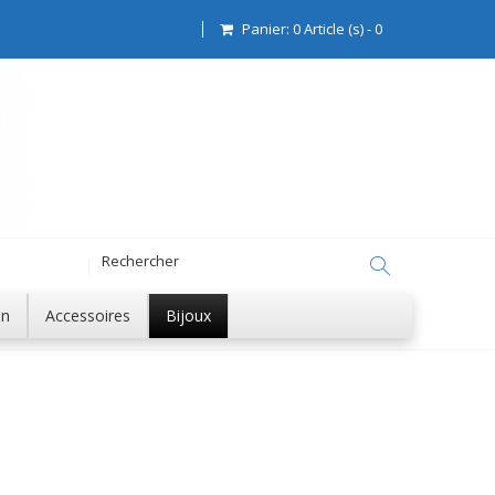
Panier:
0
Article (s)
-
0
on
Accessoires
Bijoux