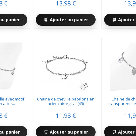
8 €
13,98 €
13,9
au panier
Ajouter au panier
Ajouter 
lle avec motif
Chaine de cheville papillons en
Chaine de che
 acier...
acier chirurgical (49)
transparents et
8 €
11,98 €
11,9
au panier
Ajouter au panier
Ajouter 