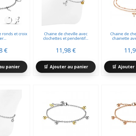
e ronds et croix
Chaine de cheville avec
Chaine de che
r...
clochettes et pendentif...
chainette ave
8 €
11,98 €
11,9
au panier
Ajouter au panier
Ajouter 