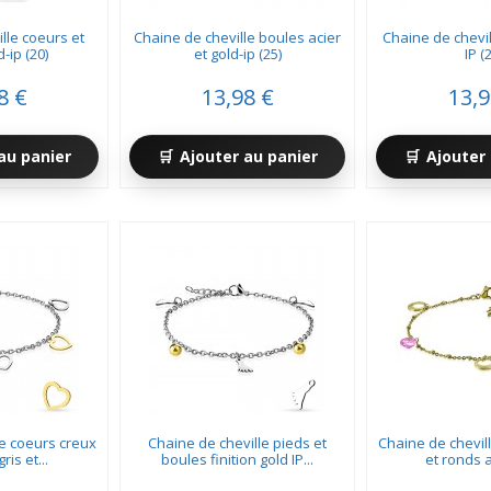
lle coeurs et
Chaine de cheville boules acier
Chaine de chevil
-ip (20)
et gold-ip (25)
IP (
8 €
13,98 €
13,9
au panier
Ajouter au panier
Ajouter 
le coeurs creux
Chaine de cheville pieds et
Chaine de chevill
ris et...
boules finition gold IP...
et ronds a