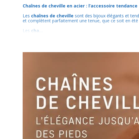
Chaînes de cheville en acier : l’accessoire tendance
Les
chaînes de cheville
sont des bijoux élégants et tenda
et complètent parfaitement une tenue, que ce soit en été 
Les
cha...