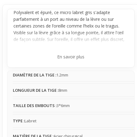
Polyvalent et épuré, ce micro
labret
gris s'adapte
parfaitement à un port au niveau de la
lèvre
ou sur
certaines zones de l’
oreille
comme l’helix ou le tragus.
Visible sur la lèvre grâce à sa longue pointe, il attire l'œil
de façon subtile. Sur l’oreille, il offre un effet plus discret,
élégant selon le placement, pour un look travaillé avec
délicatesse.
En savoir plus
Son design fin et léger assure une présence modérée qui
se fait rapidement oublier tout en restant stable et bien
DIAMÈTRE DE LA TIGE :
1.2mm
fixé. La pointe grise offre un rendu net et moderne, avec
un petit jeu de lumière qui se remarque surtout de près
sans en faire trop. Ce bijou reste facile à associer pour un
LONGUEUR DE LA TIGE :
8mm
port quotidien où la discrétion prime, idéal pour ceux qui
souhaitent un style soigné sans éclats trop forts.
TAILLE DES EMBOUTS :
3*6mm
Ce piercing micro
labret
est parfait si tu cherches un
accessoire qui passe inaperçu au premier regard mais qui
TYPE :
Labret
apporte tout de même une signature subtile à ton style.
Que ce soit pour le bureau, les sorties ou simplement le
MATIÈRE DE LA TIGE :
Acier chirurgical