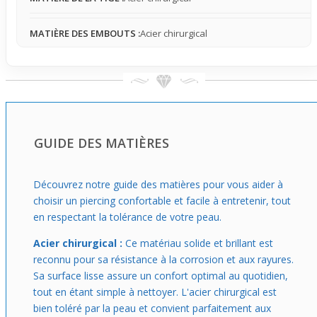
quotidien, il sait se faire discret tout en affirmant un côté
moderne et léger. C’est un bon choix pour ceux qui
MATIÈRE DES EMBOUTS :
Acier chirurgical
veulent une touche personnelle facile à porter, sans gêne,
et adaptable selon les envies du jour.
GUIDE DES MATIÈRES
Découvrez notre guide des matières pour vous aider à
choisir un piercing confortable et facile à entretenir, tout
en respectant la tolérance de votre peau.
Acier chirurgical :
Ce matériau solide et brillant est
reconnu pour sa résistance à la corrosion et aux rayures.
Sa surface lisse assure un confort optimal au quotidien,
tout en étant simple à nettoyer. L'acier chirurgical est
bien toléré par la peau et convient parfaitement aux