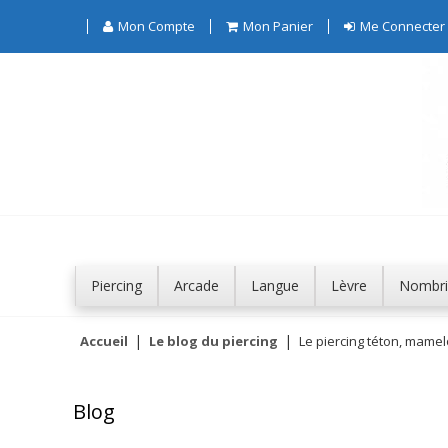
Mon Compte
Mon Panier
Me Connecter
Piercing
Arcade
Langue
Lèvre
Nombri
Accueil
Le blog du piercing
Le piercing téton, mame
Blog