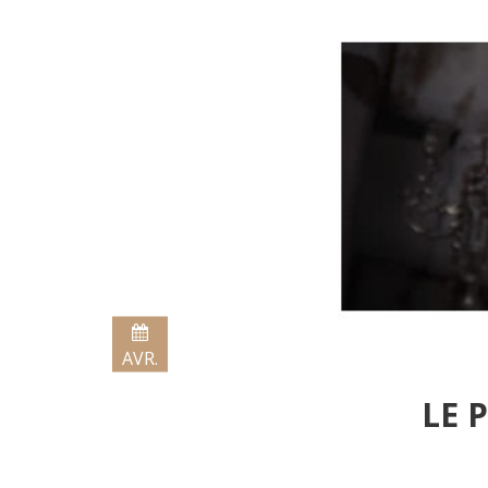
AVR.
1,
LE 
2020