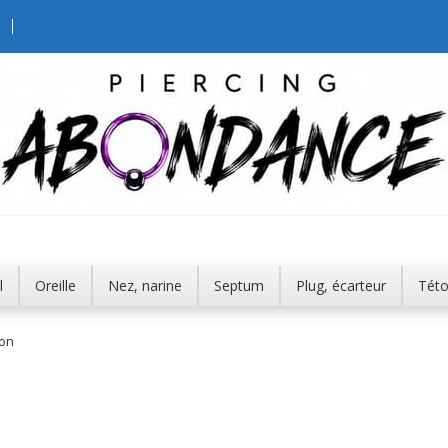
l
Oreille
Nez, narine
Septum
Plug, écarteur
Tét
lon