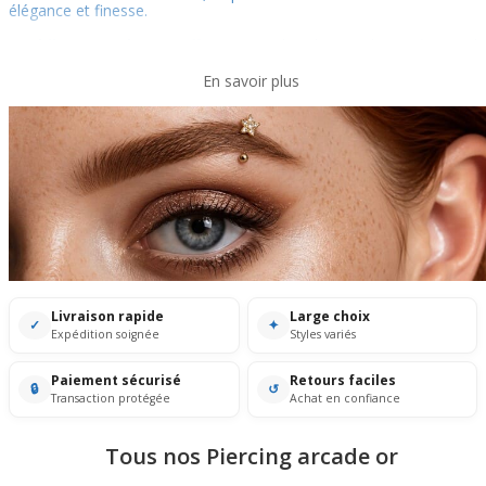
élégance et finesse.
Le
bijou arcade or
offre un rendu plus sophistiqué que le
matériaux cla...
En savoir plus
Livraison rapide
Large choix
✓
✦
Expédition soignée
Styles variés
Paiement sécurisé
Retours faciles
🔒
↺
Transaction protégée
Achat en confiance
Tous nos Piercing arcade or