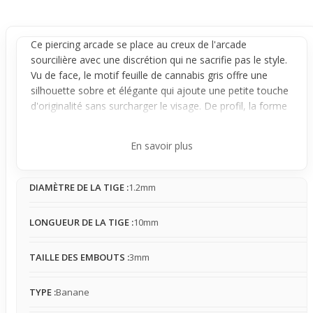
Ce
piercing arcade
se place au creux de l'arcade
sourcilière avec une discrétion qui ne sacrifie pas le style.
Vu de face, le motif feuille de cannabis gris offre une
silhouette sobre et élégante qui ajoute une petite touche
d'originalité sans surcharger le visage. De profil, la forme
banane
cambrée suit naturellement la courbe de l'
arcade
pour un rendu harmonieux et discret, parfait pour ceux
En savoir plus
qui veulent rester discrets tout en affichant un caractère
subtil.
DIAMÈTRE DE LA TIGE :
1.2mm
Réalisé en acier chirurgical, ce bijou se fixe avec une tige
de 1,2 mm de diamètre et se maintient bien en place
grâce à son embout boule de 3 mm. Le
piercing
est fixe, il
LONGUEUR DE LA TIGE :
10mm
ne bouge donc pas au fil des mouvements du visage, ce
qui limite tout risque d’accrochage même s'il faut rester
TAILLE DES EMBOUTS :
3mm
vigilant en cas d’activités physiques. Son design
minimaliste permet un port quotidien sans gêne notable,
TYPE :
Banane
tout en apportant un petit détail visible mais pas tape-à-
l’œil.