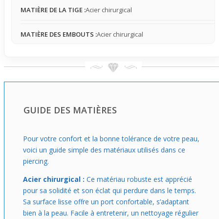
MATIÈRE DE LA TIGE :
Acier chirurgical
Ce piercing est idéal pour une utilisation au quotidien,
surtout si tu cherches un accessoire qui apporte une
MATIÈRE DES EMBOUTS :
Acier chirurgical
touche personnelle discrète. Il s’adapte parfaitement à un
style simple et naturel, en évitant les excès. On le choisira
pour la subtilité du motif et la facilité d’un port discret,
parfait pour ceux qui veulent un piercing
arcade
facile à
porter sans risquer d’interférer avec leurs activités
régulières.
GUIDE DES MATIÈRES
Pour votre confort et la bonne tolérance de votre peau,
voici un guide simple des matériaux utilisés dans ce
piercing.
Acier chirurgical :
Ce matériau robuste est apprécié
pour sa solidité et son éclat qui perdure dans le temps.
Sa surface lisse offre un port confortable, s’adaptant
bien à la peau. Facile à entretenir, un nettoyage régulier