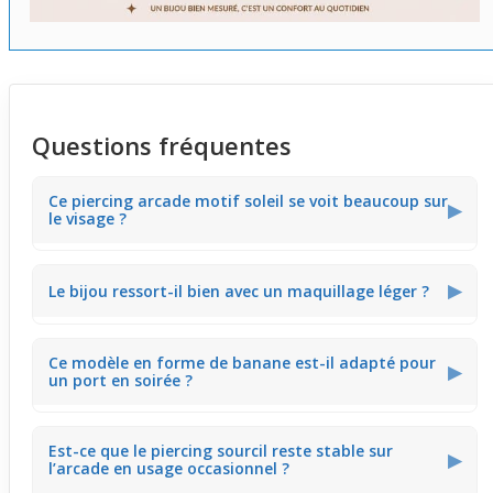
Questions fréquentes
Ce piercing arcade motif soleil se voit beaucoup sur
▶
le visage ?
Le motif soleil en strass gris offre une brillance discrète
▶
Le bijou ressort-il bien avec un maquillage léger ?
qui capture la lumière sans être trop voyant. Il sublime
subtilement l’
arcade
sourcilière, parfait pour un effet
lumineux mais reste discret au quotidien.
Oui, les strass gris du piercing reflètent la lumière et
Ce modèle en forme de banane est-il adapté pour
s’accordent avec un maquillage naturel ou lumineux. Il
▶
un port en soirée ?
ajoute un petit éclat qui complète bien une routine
maquillage sans la dominer.
La forme incurvée maintient bien le piercing en place
Est-ce que le piercing sourcil reste stable sur
durant les événements. Son style discret mais brillant
▶
l’arcade en usage occasionnel ?
illumine le visage, idéal pour sublimer l’arcade lors d’une
sortie.