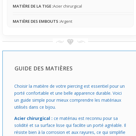
MATIÈRE DE LA TIGE :
Acier chirurgical
À porter plutôt en occasion ponctuelle, ce piercing
s’intègre bien dans une routine où tu souhaites un effet
MATIÈRE DES EMBOUTS :
Argent
soigné mais pas ostentatoire. Idéal pour celles et ceux qui
veulent juste sublimer leur arcade discrètement, ce
modèle propose une solution pratique et stylée, facile à
associer à différentes tenues sans complication. Son
confort limité et sa tenue stable en font un choix adapté
pour allier élégance et simplicité lors d’événements ou
sorties spéciales.
GUIDE DES MATIÈRES
Choisir la matière de votre piercing est essentiel pour un
porté confortable et une belle apparence durable. Voici
un guide simple pour mieux comprendre les matériaux
utilisés dans ce bijou.
Acier chirurgical :
ce matériau est reconnu pour sa
solidité et sa surface lisse qui facilite un porté agréable. Il
résiste bien à la corrosion et aux rayures, ce qui simplifie