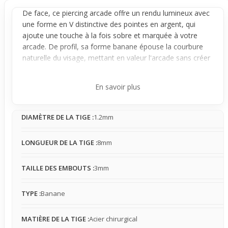
De face, ce
piercing arcade
offre un rendu lumineux avec
une forme en V distinctive des pointes en argent, qui
ajoute une touche à la fois sobre et marquée à votre
arcade. De profil, sa forme
banane
épouse la courbure
naturelle du visage, mettant en valeur l'
arcade
sans créer
d'excès de volume. Le bijou reste fixé grâce à sa tige en
acier chirurgical, légèrement mobile sans osciller, ce qui
En savoir plus
garantit une présence discrète mais visible selon l'angle.
Conçu pour un usage quotidien
discret
, il convient
DIAMÈTRE DE LA TIGE :
1.2mm
particulièrement aux peaux sensibles grâce à l'association
d'une tige hypoallergénique et d'embouts en argent de 3
mm. Le contact reste doux, même si la pointe peut
LONGUEUR DE LA TIGE :
8mm
parfois se faire sentir, surtout lors de mouvements du
visage, et peut légèrement accrocher. Ce
piercing
TAILLE DES EMBOUTS :
3mm
combine un style soigné et une tenue fiable, idéal pour
ceux qui souhaitent un accessoire durable sans trop en
TYPE :
Banane
faire.
Parfait pour un port discret au bureau ou en sortie, ce
MATIÈRE DE LA TIGE :
Acier chirurgical
piercing est une bonne option si vous cherchez un bijou