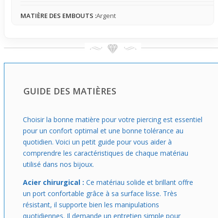
qui n’est ni trop voyant ni trop banal. Son design net,
MATIÈRE DES EMBOUTS :
Argent
alliant confort et style, en fait un choix adapté à un usage
quotidien, surtout pour ceux qui veulent un éclat subtil
tout en respectant la sensibilité de leur peau.
GUIDE DES MATIÈRES
Choisir la bonne matière pour votre piercing est essentiel
pour un confort optimal et une bonne tolérance au
quotidien. Voici un petit guide pour vous aider à
comprendre les caractéristiques de chaque matériau
utilisé dans nos bijoux.
Acier chirurgical :
Ce matériau solide et brillant offre
un port confortable grâce à sa surface lisse. Très
résistant, il supporte bien les manipulations
quotidiennes. Il demande un entretien simple pour