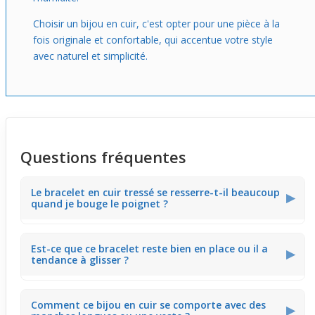
Choisir un bijou en cuir, c'est opter pour une pièce à la
fois originale et confortable, qui accentue votre style
avec naturel et simplicité.
Questions fréquentes
Le bracelet en cuir tressé se resserre-t-il beaucoup
▶
quand je bouge le poignet ?
La souplesse du cuir tressé laisse le bracelet suivre
Est-ce que ce bracelet reste bien en place ou il a
naturellement les mouvements sans trop serrer. Cela
▶
tendance à glisser ?
évite la sensation d’étouffement même lors d’une
journée active au bureau.
Le tressage multibrins de cuir épouse le poignet avec
Comment ce bijou en cuir se comporte avec des
légèreté, ce qui limite les glissements. Idéal quand on
▶