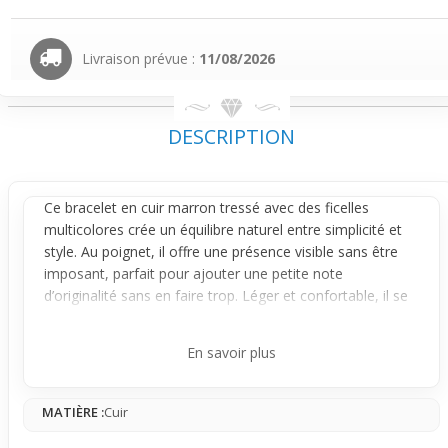
Livraison prévue :
11/08/2026
DESCRIPTION
Ce
bracelet
en cuir marron tressé avec des ficelles
multicolores crée un équilibre naturel entre simplicité et
style. Au poignet, il offre une présence visible sans être
imposant, parfait pour ajouter une petite note
d’originalité sans en faire trop. Léger et confortable, il se
porte facilement tous les jours – que ce soit au travail, en
sortie ou en weekend, il s’adapte à ton rythme et à tes
En savoir plus
gestes sans gêner.
Son tressage multibrins mêle des couleurs vives sur une
MATIÈRE :
Cuir
base de cuir doux, donnant un mouvement subtil chaque
fois que tu bouges le bras. Le jeu des ficelles colorées qui