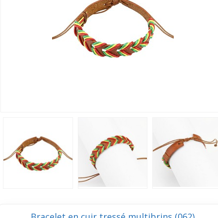
Bracelet en cuir tressé multibrins (062)