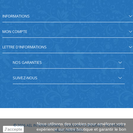
INFORMATIONS
MON COMPTE
LETTRE D'INFORMATIONS
NOS GARANTIES
SUIVEZ-NOUS
Nous utilisons des cookies pour améliorer votre
© 2026
AEL INTERNATIONAL - TOUS DROITS RÉSERVÉS - RCS RODEZ
J'accepte
expérience sur notre boutique et garantir le bon
48201908000035