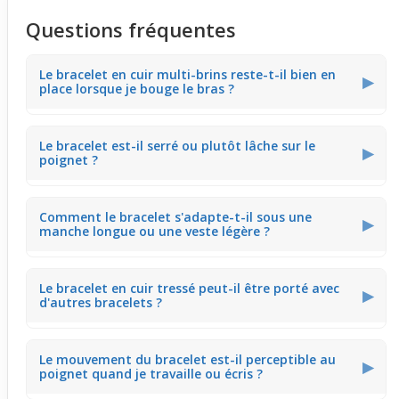
Questions fréquentes
Le bracelet en cuir multi-brins reste-t-il bien en
▶
place lorsque je bouge le bras ?
La texture tressée des lanières en cuir et ficelles crée
Le bracelet est-il serré ou plutôt lâche sur le
une légère tenue qui bouge doucement sans glisser.
▶
poignet ?
Parfait pour accompagner les mouvements, il garde son
allure naturelle quand tu écris ou utilises ton téléphone.
Avec ses brins fins et souples, ce bracelet enveloppe le
Comment le bracelet s'adapte-t-il sous une
poignet sans serrer excessivement. Cette sensation
▶
manche longue ou une veste légère ?
légère permet un port quotidien agréable sans gêner,
même pendant une journée chargée.
La finesse du cuir multi-brins glisse facilement sous les
Le bracelet en cuir tressé peut-il être porté avec
manches sans créer d'inconfort ni de bourrelets visibles.
▶
d'autres bracelets ?
Idéal pour porter discrètement ce bijou au bureau ou
lors de sorties plus fraîches.
Son design subtil et naturel s'harmonise bien avec
Le mouvement du bracelet est-il perceptible au
d'autres bijoux fins. Il ajoute une texture douce qui se
▶
poignet quand je travaille ou écris ?
marie aussi bien avec des bracelets en métal fin ou en
tissu, parfait pour personnaliser un look plus composé.