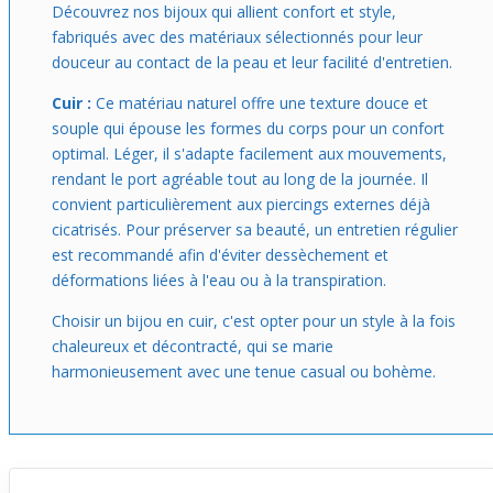
mais classe. Si tu aimes les bijoux qui ne chargent pas ta
Découvrez nos bijoux qui allient confort et style,
tenue mais apportent une vraie présence, celui-ci te
fabriqués avec des matériaux sélectionnés pour leur
conviendra parfaitement, à porter seul ou en duo avec
douceur au contact de la peau et leur facilité d'entretien.
d'autres bracelets pour personnaliser ton style
naturellement.
Cuir :
Ce matériau naturel offre une texture douce et
souple qui épouse les formes du corps pour un confort
optimal. Léger, il s'adapte facilement aux mouvements,
rendant le port agréable tout au long de la journée. Il
convient particulièrement aux piercings externes déjà
cicatrisés. Pour préserver sa beauté, un entretien régulier
est recommandé afin d'éviter dessèchement et
déformations liées à l'eau ou à la transpiration.
Choisir un bijou en cuir, c'est opter pour un style à la fois
chaleureux et décontracté, qui se marie
harmonieusement avec une tenue casual ou bohème.