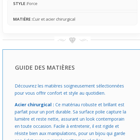
STYLE :
Force
cuir donne une dynamique intéressante quand tu bouges
le bras, un détail concret qui attire le regard sans en faire
trop.
MATIÈRE :
Cuir et acier chirurgical
Parfait si tu cherches un premier bracelet qui donne du
style tout en restant confortable, il se glisse facilement
sous une veste ou avec un tee-shirt. Porte-le en gestes
naturels au quotidien, il se fond dans tes mouvements
tout en affirmant discrètement ta personnalité. Un choix
simple pour rehausser une tenue sans forcer le trait.
GUIDE DES MATIÈRES
Découvrez les matières soigneusement sélectionnées
pour vous offrir confort et style au quotidien.
Acier chirurgical :
Ce matériau robuste et brillant est
parfait pour un port durable. Sa surface polie capture la
lumière et reste nette, assurant un look contemporain
en toute occasion. Facile à entretenir, il est rigide et
résiste bien aux manipulations, pour un bijou qui garde