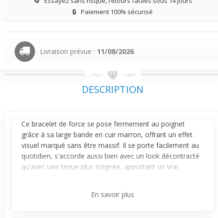
🔄
Essayez sans risque, retours faciles sous 14 jours
🔒
Paiement 100% sécurisé
Livraison prévue :
11/08/2026
DESCRIPTION
Ce
bracelet
de force se pose fermement au poignet
grâce à sa large bande en cuir marron, offrant un effet
visuel marqué sans être massif. Il se porte facilement au
quotidien, s'accorde aussi bien avec un look décontracté
qu'avec une tenue plus soignée, apportant un vrai
caractère à ta silhouette.
La lanière centrale traverse le bracelet et vient connecter
En savoir plus
plusieurs ronds creux en acier chirurgical qui captent la
lumière à chaque mouvement. Ce jeu de métal léger sur