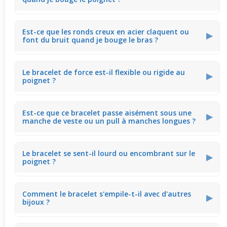
La large lanière en cuir assure une bonne tenue, ce qui
Est-ce que les ronds creux en acier claquent ou
limite les déplacements du bijou lors des mouvements
▶
font du bruit quand je bouge le bras ?
rapides, comme taper sur un clavier ou écrire.
Les ronds creux sont bien fixés à la lanière en cuir,
Le bracelet de force est-il flexible ou rigide au
réduisant les petits cliquetis même quand tu gestes
▶
poignet ?
naturellement en marchant ou en travaillant.
Grâce au cuir souple, le bijou s'adapte à la forme du
Est-ce que ce bracelet passe aisément sous une
poignet sans être trop rigide, ce qui permet de bouger
▶
manche de veste ou un pull à manches longues ?
facilement la main pendant une journée active.
Le cuir plat et les éléments en acier restent assez fins,
Le bracelet se sent-il lourd ou encombrant sur le
ce qui facilite de glisser le bracelet sous une manche
▶
poignet ?
sans gêner, idéal pour sortir ou au bureau.
Le cuir marron, associé à des ronds en acier légers,
Comment le bracelet s'empile-t-il avec d'autres
donne une sensation équilibrée, ne tirant pas sur le
▶
bijoux ?
poignet même après plusieurs heures de port.