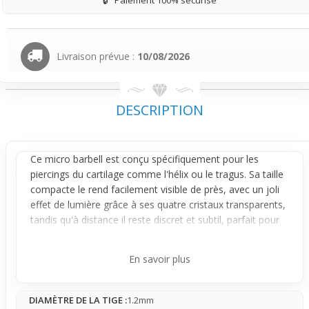
Livraison prévue :
10/08/2026
DESCRIPTION
Ce micro
barbell
est conçu spécifiquement pour les
piercings
du cartilage comme l'
hélix
ou le
tragus
. Sa taille
compacte le rend facilement visible de près, avec un joli
effet de lumière grâce à ses quatre cristaux transparents,
tandis qu'à distance il reste discret et subtil, parfait pour
un porté quotidien.
Fabriqué en acier chirurgical, il assure une bonne tenue
En savoir plus
tout en respectant la zone sensible du cartilage. Le bijou
reste fixe, mais selon la position il peut s'accrocher
DIAMÈTRE DE LA TIGE :
1.2mm
légèrement dans les cheveux ou avec certains vêtements,