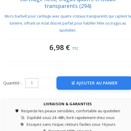
transparents (294)
Micro barbell pour cartilage avec quatre cristaux transparents qui captent la
lumière, offrant un éclat discret parfait pour habiller hélix ou tragus au
quotidien.
6,98 €
TTC
Quantité :
AJOUTER AU PANIER
LIVRAISON & GARANTIES
🛡️
Respecte les peaux sensibles, confortable au quotidien
🚀
Expédié sous 24–48h, livré rapidement chez vous
🔄
Essayez sans risque, retours faciles sous 14 jours
🔒
Paiement 100% sécurisé