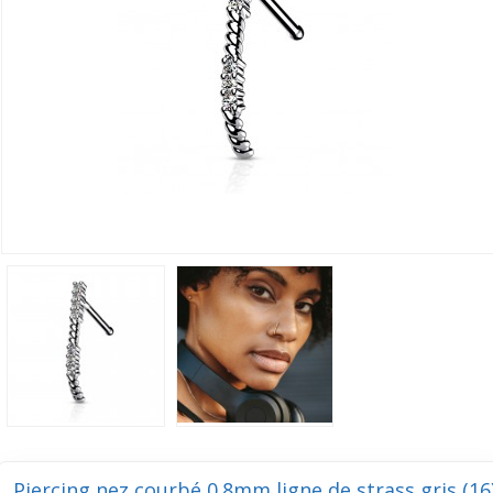
Piercing nez courbé 0.8mm ligne de strass gris (16