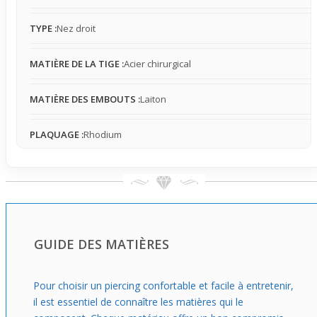
Si vous pensez à votre premier
piercing
nez, c’est un
excellent choix : facile à porter et suffisamment élégant
TYPE :
Nez droit
pour sublimer sans surcharger le visage. Sa ligne de
strass gris apporte un petit détail mode qui reste discret,
MATIÈRE DE LA TIGE :
Acier chirurgical
parfait pour débuter tout en donnant un coup de boost à
votre style quotidien.
MATIÈRE DES EMBOUTS :
Laiton
PLAQUAGE :
Rhodium
GUIDE DES MATIÈRES
Pour choisir un piercing confortable et facile à entretenir,
il est essentiel de connaître les matières qui le