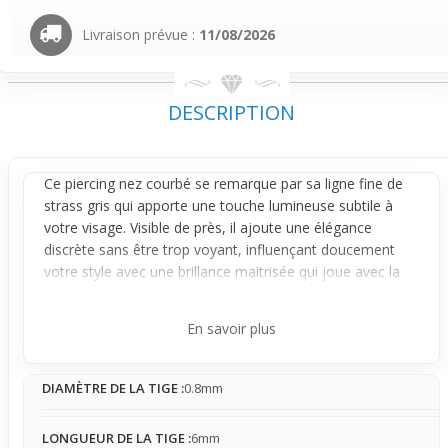
Livraison prévue :
11/08/2026
DESCRIPTION
Ce
piercing nez
courbé se remarque par sa ligne fine de
strass gris qui apporte une touche lumineuse subtile à
votre visage. Visible de près, il ajoute une élégance
discrète sans être trop voyant, influençant doucement
votre style avec une brillance maitrisée qui joue avec la
lumière naturelle du visage.
Fabriqué en acier chirurgical, il garantit un port stable et
En savoir plus
doux, adapté aux peaux sensibles. Sa tige de 0.8mm de
diamètre et 6mm de longueur reste en place, avec peu de
DIAMÈTRE DE LA TIGE :
0.8mm
mouvement, ce qui limite les accrocs et s’adapte bien aux
gestes du quotidien. Cette sensation légère se fait
rapidement oublier, idéale pour un usage journalier.
LONGUEUR DE LA TIGE :
6mm