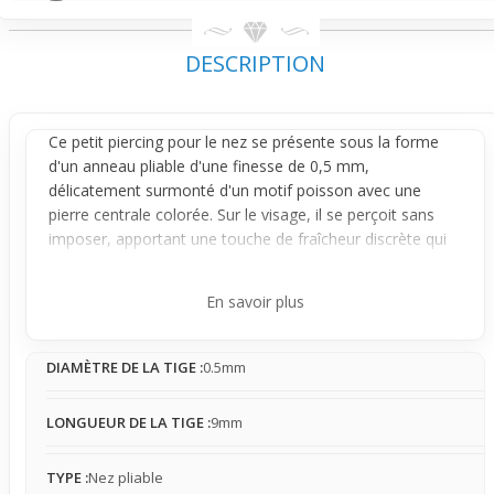
DESCRIPTION
Ce petit piercing pour le nez se présente sous la forme
d'un
anneau
pliable d'une finesse de 0,5 mm,
délicatement surmonté d'un motif poisson avec une
pierre centrale colorée. Sur le visage, il se perçoit sans
imposer, apportant une touche de fraîcheur discrète qui
habille subtilement la zone du nez sans écraser les traits.
Facile à porter grâce à sa tige fine et sa conception
En savoir plus
pliable, il reste stable une fois en place avec un
mouvement très limité. Il peut légèrement pivoter mais
DIAMÈTRE DE LA TIGE :
0.5mm
ne dérange pas au quotidien, ni ne provoque d'inconfort
notable. Légèrement sensible aux contacts avec les
vêtements ou une serviette, il reste cependant agréable
LONGUEUR DE LA TIGE :
9mm
et facile à manipuler, idéal pour un usage occasionnel.
Ce bijou est parfait pour celles et ceux qui souhaitent
TYPE :
Nez pliable