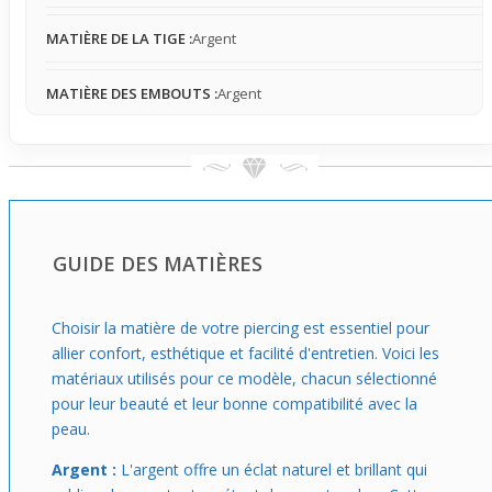
tester un
piercing nez
sans que celui-ci devienne trop
visible ou envahissant. Son design discret et sa facilité de
MATIÈRE DE LA TIGE :
Argent
mise en place conviennent très bien pour des sorties ou
pour s'habituer au port d'un nez percé. Il influence le style
MATIÈRE DES EMBOUTS :
Argent
du visage de façon naturelle, donnant un air frais et léger
sans en faire trop.
GUIDE DES MATIÈRES
Choisir la matière de votre piercing est essentiel pour
allier confort, esthétique et facilité d'entretien. Voici les
matériaux utilisés pour ce modèle, chacun sélectionné
pour leur beauté et leur bonne compatibilité avec la
peau.
Argent :
L'argent offre un éclat naturel et brillant qui