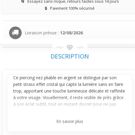
🔄
Essayez sans risque, retours faciles sous 14 jours
🔒
Paiement 100% sécurisé
Livraison prévue :
12/08/2026
DESCRIPTION
Ce
piercing nez
pliable en argent se distingue par son
petit strass effet cristal qui capte la lumière sans en faire
trop, apportant une touche lumineuse délicate et raffinée
à votre visage. Visuellement, il reste visible de près grâce
à son éclat subtil, tout en restant discret pour ne pas
envahir votre style naturel.
Le bijou se porte facilement grâce à sa tige fine de 0,8
En savoir plus
mm et longue de 12 mm, conçue pour un maintien stable
et confortable. Une fois en place, il bouge très peu et