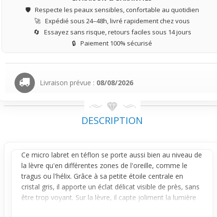
🛡️
Respecte les peaux sensibles, confortable au quotidien
🚀
Expédié sous 24–48h, livré rapidement chez vous
🔄
Essayez sans risque, retours faciles sous 14 jours
🔒
Paiement 100% sécurisé
Livraison prévue :
08/08/2026
DESCRIPTION
Ce micro
labret
en téflon se porte aussi bien au niveau de
la
lèvre
qu'en différentes zones de l'
oreille
, comme le
tragus
ou l'hélix. Grâce à sa petite étoile centrale en
cristal gris, il apporte un éclat délicat visible de près, sans
être trop voyant. Sur la lèvre, il capte joliment la lumière
et attire doucement le regard, tandis qu'à l'oreille, il reste