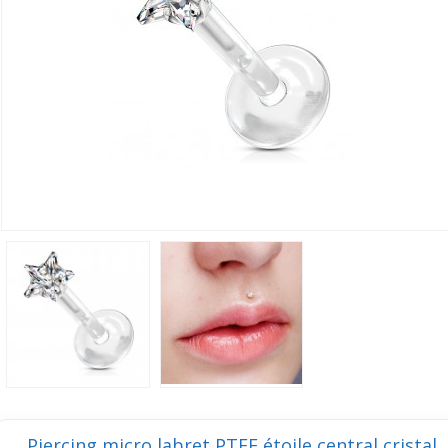
Piercing micro labret PTFE étoile central cristal