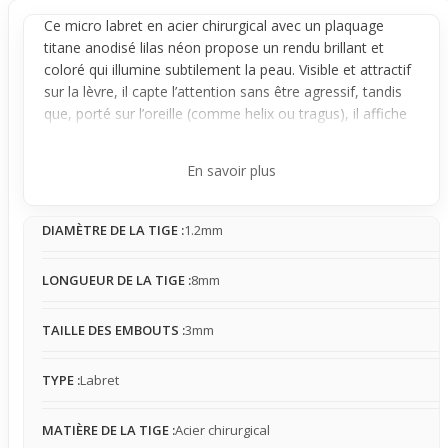
Ce micro
labret
en acier chirurgical avec un plaquage
titane
anodisé lilas néon propose un rendu brillant et
coloré qui illumine subtilement la peau. Visible et attractif
sur la
lèvre
, il capte l’attention sans être agressif, tandis
que, porté sur l’
oreille
(comme helix ou tragus), il affiche
un style plus discret et moderne, s’intégrant parfaitement
à un look quotidien ou plus affirmé.
En savoir plus
Avec sa pointe de 3 mm et sa tige d’un diamètre de 1,2
mm, ce bijou reste stable et bien en place, évitant les
DIAMÈTRE DE LA TIGE :
1.2mm
déplacements gênants. Le plaquage en titane anodisé
assure un contact léger avec la peau tout en limitant les
réactions, ce qui est rassurant pour les peaux sensibles.
LONGUEUR DE LA TIGE :
8mm
Léger, il se fait vite oublier, sans agresser ni irriter, mais la
sensation peut varier selon l’endroit porté et la sensibilité
TAILLE DES EMBOUTS :
3mm
personnelle.
En quête d’un détail coloré pratique à porter quelques
TYPE :
Labret
heures ou durant une journée importante ? Ce piercing
micro labret lilas est idéal pour tester une couleur vive en
MATIÈRE DE LA TIGE :
Acier chirurgical
toute simplicité. Son design précis et sa matière douce