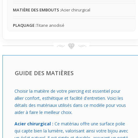
sur la peau offrent une option facile à associer pour
MATIÈRE DES EMBOUTS :
Acier chirurgical
divers styles, particulièrement adapté à ceux qui veulent
une touche originale sans complexité et avec une bonne
tolérance pour les peaux sensibles.
PLAQUAGE :
Titane anodisé
GUIDE DES MATIÈRES
Choisir la matière de votre piercing est essentiel pour
allier confort, esthétique et facilité d'entretien. Voici les
détails des matériaux utilisés dans ce modèle pour vous
aider à faire le meilleur choix.
Acier chirurgical :
Ce matériau offre une surface polie
qui capte bien la lumière, valorisant ainsi votre bijou avec
un éclat naturel. Il est rigide et durable, assurant un porté