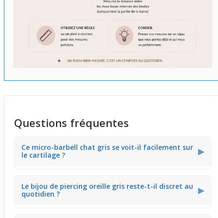
Questions fréquentes
Ce micro-barbell chat gris se voit-il facilement sur
▶
le cartilage ?
Ce micro-barbell affiche un design discret qui se
Le bijou de piercing oreille gris reste-t-il discret au
remarque surtout de près. La petite tête de chat avec
▶
quotidien ?
son nœud papillon en strass reste subtile, offrant un
rendu léger qui ne surcharge pas l’oreille.