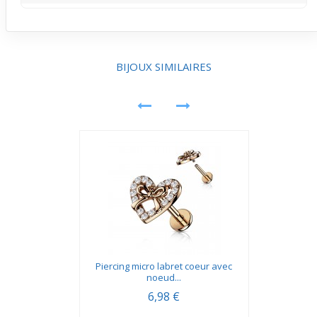
stylé.
Ce
piercing en acier chirurgical
assure une bonne solidité
pour un port régulier. Sa taille fine limite les accrocs, ce
qui le rend adapté à un usage quotidien en milieu
professionnel ou urbain.
BIJOUX SIMILAIRES
Piercing micro labret coeur avec
noeud...
6,98 €