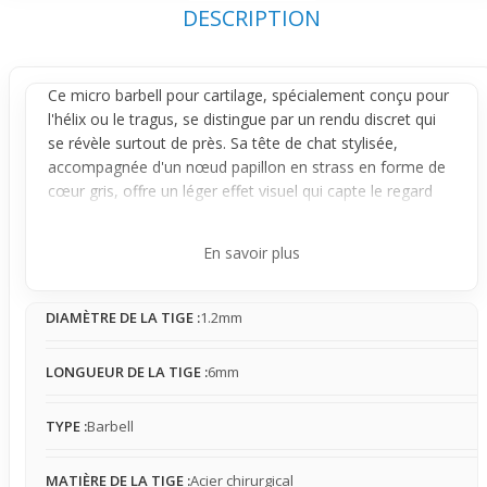
DESCRIPTION
Ce micro
barbell
pour cartilage, spécialement conçu pour
l'
hélix
ou le
tragus
, se distingue par un rendu discret qui
se révèle surtout de près. Sa tête de chat stylisée,
accompagnée d'un nœud papillon en strass en forme de
cœur gris, offre un léger effet visuel qui capte le regard
sans en faire trop. Parfait pour celles et ceux qui veulent
un bijou visible mais discret, il s'intègre naturellement à
En savoir plus
l'apparence de l'
oreille
.
Conçu en acier chirurgical, ce micro barbell garantit une
DIAMÈTRE DE LA TIGE :
1.2mm
solidité adaptée au port régulier tout en tenant compte
de la sensibilité du cartilage. Sa petite taille confère une
présence fine qui se fixe bien, mais selon l’emplacement,
LONGUEUR DE LA TIGE :
6mm
il peut légèrement accrocher, notamment avec les
cheveux. L'effet visuel reste léger, il s'agit d'un bijou qui se
TYPE :
Barbell
remarque surtout en regard rapproché, ce qui en fait un
accessoire facile à associer à tous les styles.
MATIÈRE DE LA TIGE :
Acier chirurgical