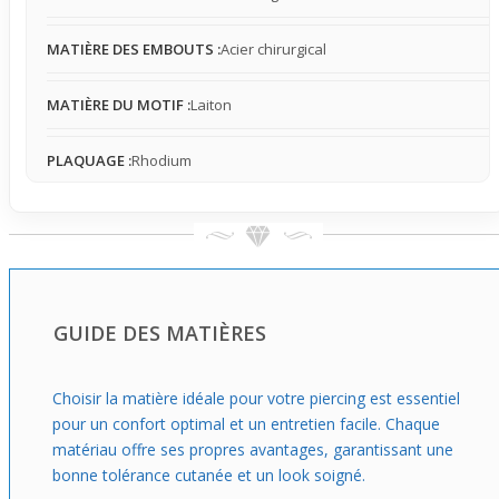
Que ce soit pour un usage quotidien ou pour un style
naturel qui ne surcharge pas l’oreille, ce micro barbell est
MATIÈRE DES EMBOUTS :
Acier chirurgical
idéal. Il permet d'afficher un goût affirmé sans paraître
excessif. Choisir ce modèle, c’est opter pour un piercing
MATIÈRE DU MOTIF :
Laiton
discret qui ajoute une petite touche d’originalité tout en
restant adapté à un port régulier en milieu urbain ou
professionnel.
PLAQUAGE :
Rhodium
GUIDE DES MATIÈRES
Choisir la matière idéale pour votre piercing est essentiel
pour un confort optimal et un entretien facile. Chaque
matériau offre ses propres avantages, garantissant une
bonne tolérance cutanée et un look soigné.