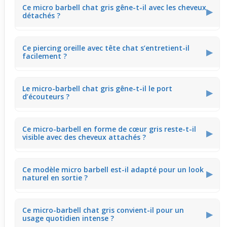
Ce modèle gris en acier chirurgical présente une petite
Ce micro barbell chat gris gêne-t-il avec les cheveux
taille qui s'intègre naturellement au cartilage, assurant
▶
détachés ?
une discrétion adaptée au port régulier tout en ajoutant
une touche stylée.
Avec cheveux détachés, le micro-barbell peut parfois
Ce piercing oreille avec tête chat s’entretient-il
accrocher légèrement car il dépasse un peu du cartilage.
▶
facilement ?
Il reste cependant suffisamment fin pour limiter ce
phénomène au minimum.
Ce bijou en acier chirurgical se nettoie simplement avec
Le micro-barbell chat gris gêne-t-il le port
un chiffon doux ou un produit non abrasif. Son acier
▶
d’écouteurs ?
solide assure un entretien facile sans perte de brillance.
Le design fin et la petite taille du piercing le rendent
Ce micro-barbell en forme de cœur gris reste-t-il
compatible avec la plupart des écouteurs, réduisant les
▶
visible avec des cheveux attachés ?
risques de gêne ou de pression pendant l’usage
quotidien.
Avec les cheveux attachés, ce micro-barbell devient plus
Ce modèle micro barbell est-il adapté pour un look
visible, mettant en valeur la petite tête de chat et le
▶
naturel en sortie ?
nœud papillon en strass pour un style subtil mais distinct.
Ce bijou offre une touche élégante et discrète, parfaite
Ce micro-barbell chat gris convient-il pour un
pour un style naturel lors de sorties. Il capte l’attention
▶
usage quotidien intense ?
sans en faire trop, convenant à un look décontracté ou