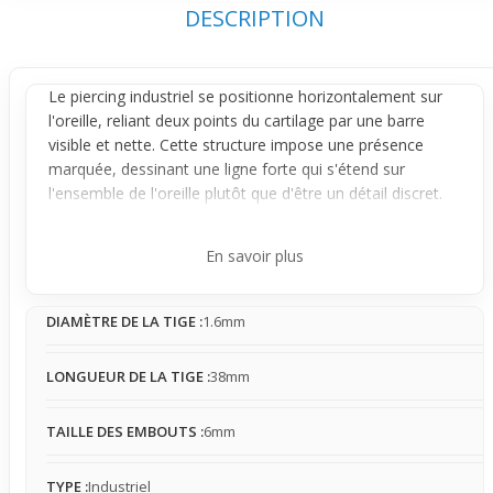
DESCRIPTION
Le
piercing
industriel se positionne horizontalement sur
l'oreille, reliant deux points du cartilage par une barre
visible et nette. Cette structure impose une présence
marquée, dessinant une ligne forte qui s'étend sur
l'ensemble de l'oreille plutôt que d'être un détail discret.
Son rendu visuel crée un impact immédiat qui capte le
regard bien au-delà de la zone de perçage.
En savoir plus
Constitué d'une barre noire avec motifs blancs et rouges,
terminée par des embouts boules blancs en acrylique, ce
DIAMÈTRE DE LA TIGE :
1.6mm
bijou affiche un style affirmé et dynamique. Son aspect
fixe apporte une légère tension ressentie selon
l'ajustement et la morphologie de l'oreille, ce qui peut
LONGUEUR DE LA TIGE :
38mm
rendre son port moins confortable au début. Ce piercing
peut aussi accrocher cheveux ou vêtements, accentuant
TAILLE DES EMBOUTS :
6mm
la sensation d'une présence marquée sur l'oreille.
Pour un look urbain et jeune au quotidien, ce
piercing
TYPE :
Industriel