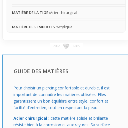
industriel
est une pièce centrale qui change vraiment le
style, affichant une véritable ligne graphique sur l'oreille. À
MATIÈRE DE LA TIGE :
Acier chirurgical
choisir si tu souhaites apporter du caractère à ta tenue,
ce bijou s'intègre parfaitement avec des looks casual ou
MATIÈRE DES EMBOUTS :
Acrylique
streetwear, pour affirmer une identité visuelle sans
passer inaperçu.
GUIDE DES MATIÈRES
Pour choisir un piercing confortable et durable, il est
important de connaître les matières utilisées. Elles
garantissent un bon équilibre entre style, confort et
facilité d'entretien, tout en respectant la peau.
Acier chirurgical :
cette matière solide et brillante
résiste bien à la corrosion et aux rayures. Sa surface