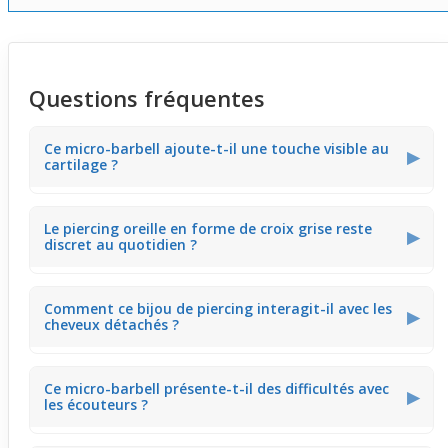
Questions fréquentes
Ce micro-barbell ajoute-t-il une touche visible au
▶
cartilage ?
Ce micro-barbell affiche une petite croix grise qui se
Le piercing oreille en forme de croix grise reste
remarque surtout de près. Il reste discret de loin,
▶
discret au quotidien ?
apportant un détail subtil qui valorise le cartilage sans
surcharger le look.
Oui, ce modèle privilégie la discrétion avec sa taille
Comment ce bijou de piercing interagit-il avec les
réduite et sa couleur grise. Il convient parfaitement à un
▶
cheveux détachés ?
usage régulier sans attirer une attention excessive.
Avec les cheveux lâchés, le micro barbell peut être
Ce micro-barbell présente-t-il des difficultés avec
partiellement caché, renforçant sa discrétion. Il peut
▶
les écouteurs ?
aussi créer un léger contraste avec la chevelure,
soulignant subtilement le piercing.