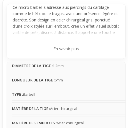
Ce micro
barbell
s'adresse aux
piercings
du cartilage
comme le
hélix
ou le
tragus
, avec une présence légère et
discrète. Son design en acier chirurgical gris, ponctué
d'une croix stylée sur l'embout, crée un effet visuel subtil :
visible de près, discret à distance. Il apporte une touche
d'originalité sans attirer excessivement le regard.
Le bijou reste fixe sur l'oreille mais dans certaines zones
En savoir plus
du cartilage, il peut légèrement accrocher, un point
important à garder en tête pour un confort adapté. Sa
DIAMÈTRE DE LA TIGE :
1.2mm
taille réduite et sa forme simple facilitent une association
sans effort avec différents styles, du plus décontracté au
plus affirmé.
LONGUEUR DE LA TIGE :
6mm
Parfait pour porter au quotidien, ce micro barbell s'intègre
bien dans un style discret avec une pointe d'attitude. Il
TYPE :
Barbell
convient à ceux qui cherchent à exprimer leur
personnalité tout en restant en retrait, idéal pour un
MATIÈRE DE LA TIGE :
Acier chirurgical
usage régulier où la discrétion prime. Ce piercing est un
choix sûr pour qui veut un bijou à la fois sobre et avec du
MATIÈRE DES EMBOUTS :
Acier chirurgical
caractère au quotidien.