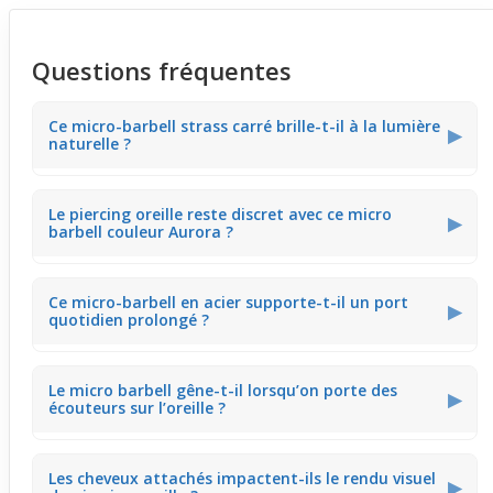
Questions fréquentes
Ce micro-barbell strass carré brille-t-il à la lumière
▶
naturelle ?
Ce micro-barbell en strass acrylique Aurora reflète
Le piercing oreille reste discret avec ce micro
subtilement la lumière naturelle, offrant un éclat doux. Il
▶
barbell couleur Aurora ?
attire le regard discrètement, surtout de près, sans
paraître trop flashy.
Ce modèle conserve une présence mesurée grâce à sa
Ce micro-barbell en acier supporte-t-il un port
tige fine et son petit strass carré de 4 mm. Il éclaire le
▶
quotidien prolongé ?
cartilage sans attirer une attention excessive au
quotidien.
La tige en acier chirurgical assure une bonne tenue toute
Le micro barbell gêne-t-il lorsqu’on porte des
la journée. Ce bijou de piercing convient à un usage
▶
écouteurs sur l’oreille ?
régulier, apportant élégance sans gêner dans les
activités courantes.
Grâce à sa petite taille et son design plat, ce micro
Les cheveux attachés impactent-ils le rendu visuel
barbell minimise l’inconfort avec des écouteurs. Il permet
▶