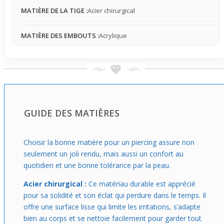
ou actuel, ce micro barbell s’adapte facilement à divers
MATIÈRE DE LA TIGE :
Acier chirurgical
styles tout en restant confortable à moyen terme. Choisir
ce piercing, c’est opter pour un accessoire discret qui
MATIÈRE DES EMBOUTS :
Acrylique
éclairera votre
oreille
sans exagérer sa présence, idéal
pour ceux qui veulent se faire plaisir sans changer
radicalement leur apparence.
GUIDE DES MATIÈRES
Choisir la bonne matière pour un piercing assure non
seulement un joli rendu, mais aussi un confort au
quotidien et une bonne tolérance par la peau.
Acier chirurgical :
Ce matériau durable est apprécié
pour sa solidité et son éclat qui perdure dans le temps. Il
offre une surface lisse qui limite les irritations, s’adapte
bien au corps et se nettoie facilement pour garder tout