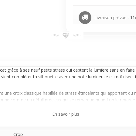
Livraison prévue :
11
icat grâce à ses neuf petits strass qui captent la lumière sans en faire 
l vient compléter ta silhouette avec une note lumineuse et maîtrisée, 
 une croix classique habillée de strass étincelants qui apportent du rel
tionne comme un détail précieux qui se remarque quand on le regarde d
En savoir plus
et ceux qui cherchent un accessoire simple à vivre, qui sublime sans o
cilement du matin au soir. La chaîne n’est pas incluse, ce qui te perm
Croix