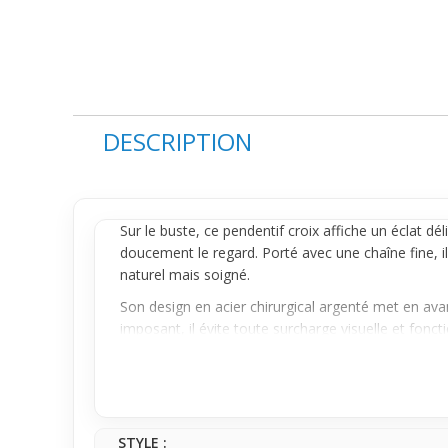
DESCRIPTION
Sur le buste, ce
pendentif
croix affiche un éclat dél
doucement le regard. Porté avec une chaîne fine, i
naturel mais soigné.
Son design en acier chirurgical argenté met en avant
imposant, il évite toute surcharge visuelle et fonc
scintillement.
Ce pendentif se prête parfaitement à toutes celles 
choisis selon ton style du jour, il t’accompagne fa
personnaliser ton look en toute liberté.
STYLE :