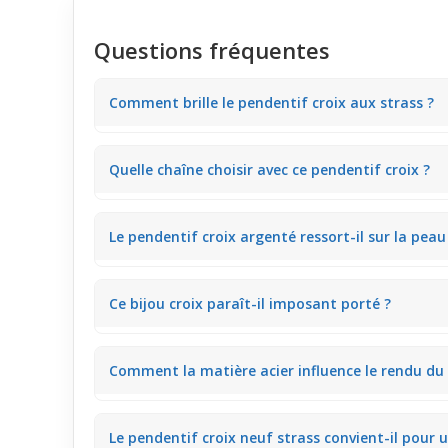
Questions fréquentes
Comment brille le pendentif croix aux strass ?
Le pendentif croix en acier affiche neuf strass qui cap
Quelle chaîne choisir avec ce pendentif croix ?
délicatement un t-shirt basique ou une chemise col 
Une chaîne fine en argent ou acier complète parfait
Le pendentif croix argenté ressort-il sur la peau
l’ensemble, idéale pour un look léger au quotidien.
Sa finition argentée brillante crée un joli contras
Ce bijou croix paraît-il imposant porté ?
tenue décontractée lors d’une journée ordinaire.
Non, ce pendentif compact reste discret tout en atti
Comment la matière acier influence le rendu du 
surcharge visuelle au bureau ou en ville.
L’acier argenté poli donne un effet légèrement bril
Le pendentif croix neuf strass convient-il pour 
la lumière dans un cadre quotidien ou une sortie dé