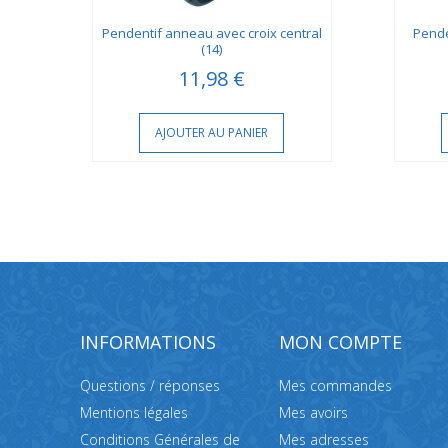
oir
Pendentif anneau avec croix central
Pende
(14)
11,98 €
AJOUTER AU PANIER
INFORMATIONS
MON COMPTE
Questions / réponses
Mes commandes
Mentions légales
Mes avoirs
Conditions Générales de
Mes adresses