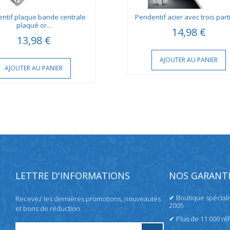
ntif plaque bande centrale
Pendentif acier avec trois parti
plaqué or...
14,98 €
13,98 €
AJOUTER AU PANIER
AJOUTER AU PANIER
LETTRE D'INFORMATIONS
NOS GARANTI
✔ Boutique spécial
Recevez les dernières promotions, nouveautés
2005
et bons de réduction.
✔ Plus de 11 000 ré