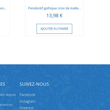
es...
Pendentif gothique croix de malte...
Pend
13,98 €
AJOUTER AU PANIER
ES
SUIVEZ-NOUS
isée depuis
Facebook
Instagram
férences
Pinterest