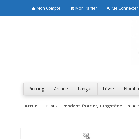
Mon Compte
Mon Panier
Me Connecter
Piercing
Arcade
Langue
Lèvre
Nombri
Accueil
Bijoux
Pendentifs acier, tungstène
Penden