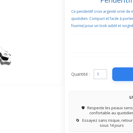
Ce pendentif croix argenté orné de n
quotidien. Compact et facile à porter
fournie) pour un look subtil et soigné
Quantité :
L
🛡️
Respecte les peaux sensi
confortable au quotidie
🔄
Essayez sans risque, retours
sous 14 jours