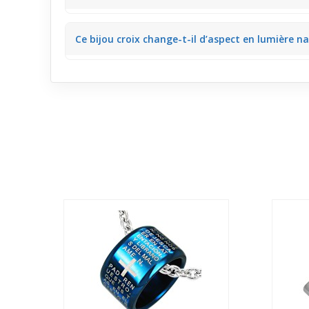
Absolument, ce pendentif apporte une note lumineuse
Ce bijou croix change-t-il d’aspect en lumière na
journée tranquille ou une rencontre informelle.
En lumière naturelle, les neuf strass diffusent une b
après-midi en extérieur.