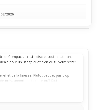
/08/2026
trop. Compact, il reste discret tout en attirant
idéale pour un usage quotidien où tu veux rester
ief et de la finesse. Plutôt petit et pas trop
e près, apportant juste ce qu’il faut de
stentation. Idéal avec une chaîne fine que tu
et de créer ta propre combinaison pour