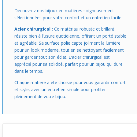
cherches un accessoire pour agrémenter ton look de
tous les jours avec une touche d’originalité subtile.
Découvrez nos bijoux en matières soigneusement
sélectionnées pour votre confort et un entretien facile.
Acier chirurgical :
Ce matériau robuste et brillant
résiste bien à l'usure quotidienne, offrant un porté stable
et agréable. Sa surface polie capte joliment la lumière
pour un look moderne, tout en se nettoyant facilement
pour garder tout son éclat. L'acier chirurgical est
apprécié pour sa solidité, parfait pour un bijou qui dure
dans le temps.
Chaque matière a été choisie pour vous garantir confort
et style, avec un entretien simple pour profiter
pleinement de votre bijou.