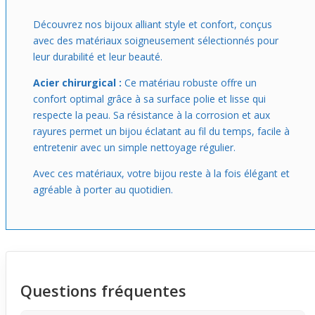
incluse, ce qui te laisse choisir celle qui te correspond le
mieux pour composer ton look idéal.
Découvrez nos bijoux alliant style et confort, conçus
avec des matériaux soigneusement sélectionnés pour
leur durabilité et leur beauté.
Acier chirurgical :
Ce matériau robuste offre un
confort optimal grâce à sa surface polie et lisse qui
respecte la peau. Sa résistance à la corrosion et aux
rayures permet un bijou éclatant au fil du temps, facile à
entretenir avec un simple nettoyage régulier.
Avec ces matériaux, votre bijou reste à la fois élégant et
agréable à porter au quotidien.
Questions fréquentes