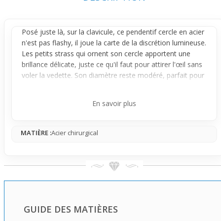
Posé juste là, sur la clavicule, ce
pendentif
cercle en acier
n'est pas flashy, il joue la carte de la discrétion lumineuse.
Les petits strass qui ornent son cercle apportent une
brillance délicate, juste ce qu'il faut pour attirer l'œil sans
voler la vedette. Son diamètre reste modéré, parfait pour
un rendu fin qui accompagne le look sans l'alourdir.
La forme ronde est simple mais efficace, avec une
En savoir plus
finition argentée qui capte la lumière subtilement. Les
multiples strass offrent un scintillement doux, idéal pour
MATIÈRE :
Acier chirurgical
des styles décontractés ou légèrement habillés. Plutôt
réservé, ce pendentif ne cherche pas à en faire trop, mais
à apporter une petite touche précieuse à ton quotidien.
Tu peux imaginer ce pendentif suspendu à une chaîne
fine qui le mettra en valeur sans modifier son côté
discret. Parfait pour un usage au bureau ou pour une
sortie tranquille entre amis, il sait être visible sans être
GUIDE DES MATIÈRES
imposant. Petite note importante : la chaîne n’est pas