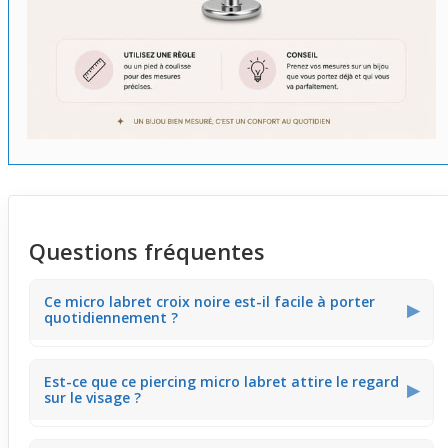
Questions fréquentes
Ce micro labret croix noire est-il facile à porter
▶
quotidiennement ?
Ce micro labret en téflon offre une tige fine et légère, ce
Est-ce que ce piercing micro labret attire le regard
qui facilite son port toute la journée. Sa matière douce
▶
sur le visage ?
évite les sensations lourdes sur la peau, permettant de
le garder même lors des activités régulières sans gêne
excessive.