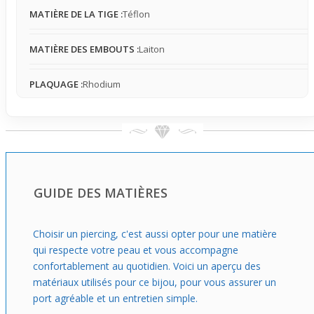
bonne option si tu souhaites un bijou qui affirme ton style
MATIÈRE DE LA TIGE :
Téflon
sans excès, capable de s’intégrer facilement dans ta vie
de tous les jours. Que ce soit pour mettre un peu de
MATIÈRE DES EMBOUTS :
Laiton
caractère à ton visage ou pour apporter une touche
alternative à un piercing d’oreille, ce labret te suit dans
tous les contextes où tu veux marquer ta différence avec
PLAQUAGE :
Rhodium
subtilité.
GUIDE DES MATIÈRES
Choisir un piercing, c'est aussi opter pour une matière
qui respecte votre peau et vous accompagne
confortablement au quotidien. Voici un aperçu des
matériaux utilisés pour ce bijou, pour vous assurer un
port agréable et un entretien simple.