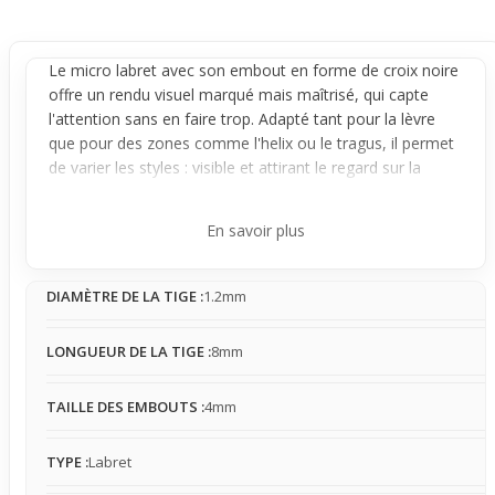
Le micro
labret
avec son embout en forme de croix noire
offre un rendu visuel marqué mais maîtrisé, qui capte
l'attention sans en faire trop. Adapté tant pour la
lèvre
que pour des zones comme l'helix ou le
tragus
, il permet
de varier les styles : visible et attirant le regard sur la
bouche, plus discret et stylé selon l’angle lorsqu'il est
porté sur l'
oreille
. Sa tige fine en téflon assure un port
En savoir plus
léger et une sensation douce au contact de la peau ou de
la bouche.
DIAMÈTRE DE LA TIGE :
1.2mm
Conçu pour rester fixe, ce piercing libère de son effet
graphique net proche de la peau, sans gêner au quotidien.
Sa taille modérée fait qu’il s’impose visuellement tout en
LONGUEUR DE LA TIGE :
8mm
restant facile à associer. La sensation de présence est là,
légère, et au fil du temps le bijou tend à se faire oublier,
TAILLE DES EMBOUTS :
4mm
même s’il faut un moment d’adaptation lorsqu’on est à
son premier piercing.
TYPE :
Labret
Idéal pour un premier achat, ce micro
labret
est une