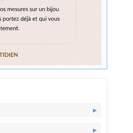
▶
egard de face sans être trop imposant, parfait
▶