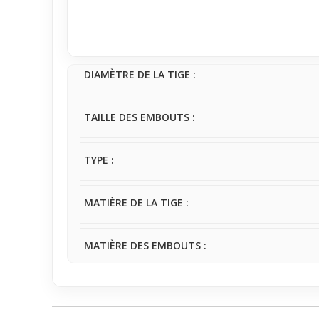
régulièrement pour éviter tout desserrage inutile.
Adapté à un usage quotidien, ce
piercing
est parfai
soit au travail ou lors de sorties, il se fond sans e
sa présence.
DIAMÈTRE DE LA TIGE :
TAILLE DES EMBOUTS :
TYPE :
MATIÈRE DE LA TIGE :
MATIÈRE DES EMBOUTS :