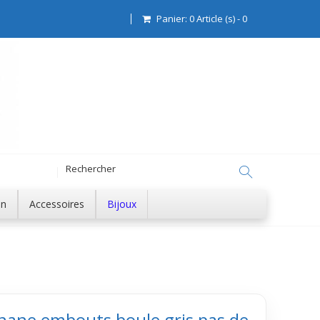
Panier:
0
Article (s)
-
0
on
Accessoires
Bijoux
anane embouts boule gris pas de