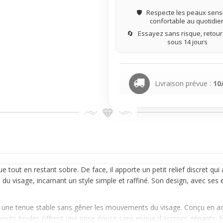
🛡️
Respecte les peaux sensi
confortable au quotidie
🔄
Essayez sans risque, retours
sous 14 jours
Livraison prévue :
10
e tout en restant sobre. De face, il apporte un petit relief
discret
qui 
e du visage, incarnant un style simple et raffiné. Son design, avec se
 une tenue stable sans gêner les mouvements du visage. Conçu en acie
mbouts boules offrent une prise douce sans risque d'accrocs gênants, bi