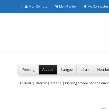
Mon Compte
Mon Panier
Me Connecter
Piercing
Arcade
Langue
Lèvre
Nombri
Accueil
Piercing arcade
Piercing arcade banane embout