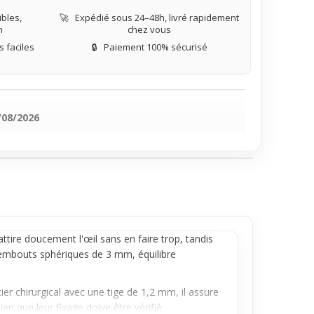
bles,
🚀
Expédié sous 24–48h, livré rapidement
n
chez vous
 faciles
🔒
Paiement 100% sécurisé
/08/2026
attire doucement l'œil sans en faire trop, tandis
s embouts sphériques de 3 mm, équilibre
r chirurgical avec une tige de 1,2 mm, il assure
en que leur fixage doive être vérifié