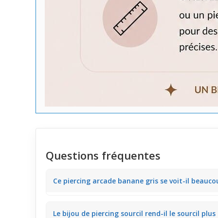
Questions fréquentes
Ce piercing arcade banane gris se voit-il beaucou
Ce
piercing arcade banane
gris offre une présence d
Le bijou de piercing sourcil rend-il le sourcil plu
pour un look subtil au quotidien.