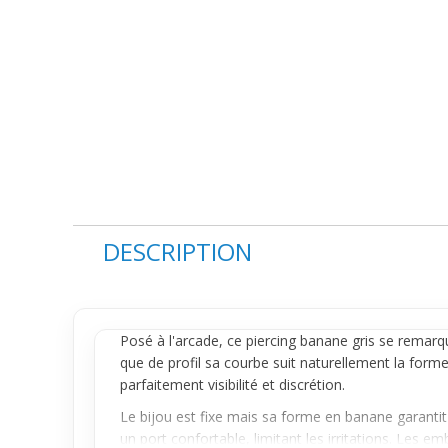
DESCRIPTION
Posé à l'arcade, ce
piercing banane
gris se remarqu
que de profil sa courbe suit naturellement la form
parfaitement visibilité et discrétion.
Le bijou est fixe mais sa forme en banane garantit
un port confortable, limitant les irritations. Les e