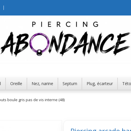
l
Oreille
Nez, narine
Septum
Plug, écarteur
Tét
s boule gris pas de vis interne (48)
Piercing arcade b