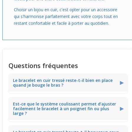
Choisir un bijou en cuir, c'est opter pour un accessoire
qui s'harmonise parfaitement avec votre corps tout en
restant confortable et facile à porter au quotidien.
Questions fréquentes
Le bracelet en cuir tressé reste-t-il bien en place
▶
quand je bouge le bras ?
Le cuir tressé un peu épais offre une bonne tenue, ce qui
Est-ce que le système coulissant permet d'ajuster
limite les glissements. Cela facilite l'utilisation du
▶
facilement le bracelet à un poignet fin ou plus
téléphone ou l'écriture sans que le bijou ne vienne
large ?
perturber les gestes.
La fermeture coulissante est conçue pour s'adapter