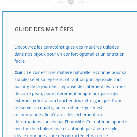
À porter avec un jeans, un t-shirt ou une chemise
décontractée, ce bracelet devient ton allié naturel pour
booster un look casual sans passer des heures à choisir
tes accessoires. Il correspond à toute personne
GUIDE DES MATIÈRES
cherchant un bracelet facile à vivre qui ne demande pas
d’attention particulière, parfait pour accompagner tes
gestes au quotidien sans effort.
Découvrez les caractéristiques des matières utilisées
dans nos bijoux pour un confort optimal et un entretien
facile.
Cuir :
Le cuir est une matière naturelle reconnue pour sa
souplesse et sa légèreté, offrant un port agréable tout
au long de la journée. Il épouse délicatement les formes
de votre peau, particulièrement adapté aux piercings
externes grâce à son toucher doux et organique. Pour
préserver sa qualité, un entretien régulier est
recommandé afin d'éviter dessèchement ou
déformations causés par l'humidité. Ce matériau apporte
une touche chaleureuse et authentique à votre style,
idéale pour une allure décontractée et naturelle.