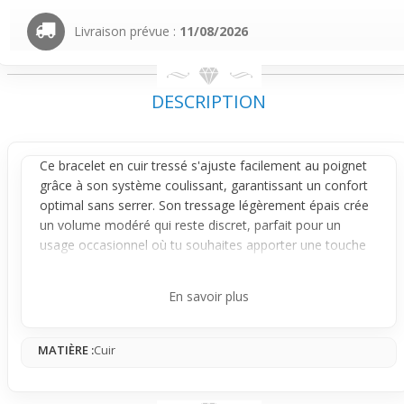
Livraison prévue :
11/08/2026
DESCRIPTION
Ce
bracelet
en cuir tressé s'ajuste facilement au poignet
grâce à son système coulissant, garantissant un confort
optimal sans serrer. Son tressage légèrement épais crée
un volume modéré qui reste discret, parfait pour un
usage occasionnel où tu souhaites apporter une touche
simple et authentique à ta tenue.
Le design mise sur la praticité : la finition noire et le tressé
En savoir plus
robuste assurent que le bracelet se voit sans faire trop
d’effet, il accompagne tes mouvements sans gêner et
MATIÈRE :
Cuir
reste stable tout au long de la journée. Les ajustements
par cordon permettent une mise en place rapide, idéale
quand tu es en mode détente mais attaché à ton style.