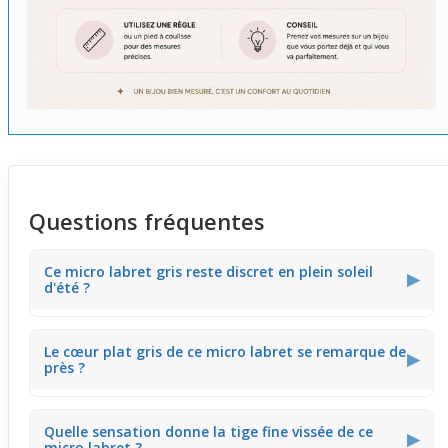
Questions fréquentes
Ce micro labret gris reste discret en plein soleil
▶
d'été ?
Ce piercing micro labret en acier chirurgical possède un
Le cœur plat gris de ce micro labret se remarque de
petit cœur plat gris de 3 mm, qui capte légèrement la
▶
près ?
lumière. En été, il offre un éclat subtil sans paraître trop
voyant, parfait pour rester discret lors des journées
ensoleillées.
Le motif cœur plat de 3 mm est assez fin pour être vu
Quelle sensation donne la tige fine vissée de ce
uniquement de près. Sur le visage, ce bijou micro labret
▶
micro labret ?