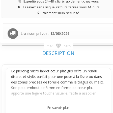
🚀
Expédié sous 24–48h, livré rapidement chez vous
🔄
Essayez sans risque, retours faciles sous 14 jours
🔒
Paiement 100% sécurisé
Livraison prévue :
12/08/2026
DESCRIPTION
Le piercing micro
labret
cœur plat gris offre un rendu
discret et stylé, parfait pour une pose à la
lèvre
ou dans
des zones précises de l’
oreille
comme le
tragus
ou l’hélix.
Son petit embout de 3 mm en forme de cœur plat
apporte une légère touche visuelle, facile à associer.
Visible de près, il reste discret sous certains angles,
s'intégrant naturellement à ton look sans trop attirer le
En savoir plus
regard.