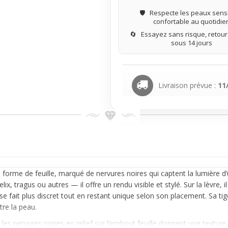
🛡️
Respecte les peaux sensi
confortable au quotidie
🔄
Essayez sans risque, retours
sous 14 jours
Livraison prévue :
11
forme de feuille, marqué de nervures noires qui captent la lumière d’
lix,
tragus
ou autres — il offre un rendu visible et stylé. Sur la lèvre, 
il se fait plus discret tout en restant unique selon son placement. Sa
tre la peau.
é : les nervures noires en relief sur l’embout feuille donnent une textur