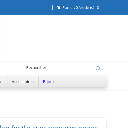
Panier:
0
Article (s)
-
0
on
Accessoires
Bijoux
flon feuille avec nervures noires