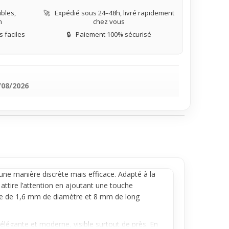
bles,
🚀
Expédié sous 24–48h, livré rapidement
n
chez vous
 faciles
🔒
Paiement 100% sécurisé
/08/2026
une manière discrète mais efficace. Adapté à la
il attire l’attention en ajoutant une touche
 tige de 1,6 mm de diamètre et 8 mm de long
e élégante et moderne, visible surtout de près. En