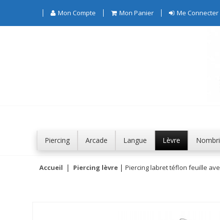
Mon Compte
Mon Panier
Me Connecter
Piercing
Arcade
Langue
Lèvre
Nombri
Accueil
Piercing lèvre
Piercing labret téflon feuille av