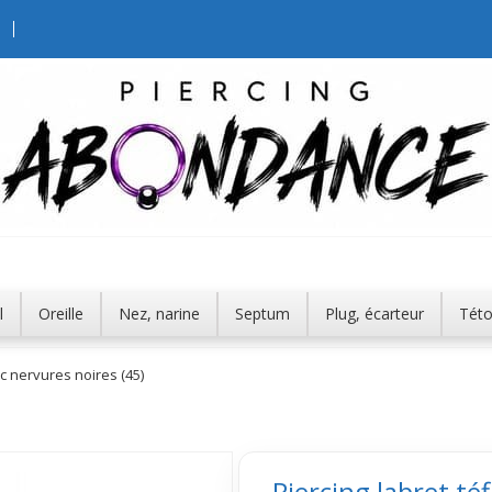
l
Oreille
Nez, narine
Septum
Plug, écarteur
Tét
ec nervures noires (45)
Piercing labret té