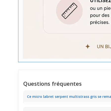
Questions fréquentes
Ce micro labret serpent multistrass gris se remar
Ce micro labret affiche un design serpent avec multist