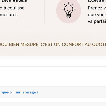
que-t-il sur le visage ?
rass gris qui capte discrètement la lumière. Il attire le regard sans êt