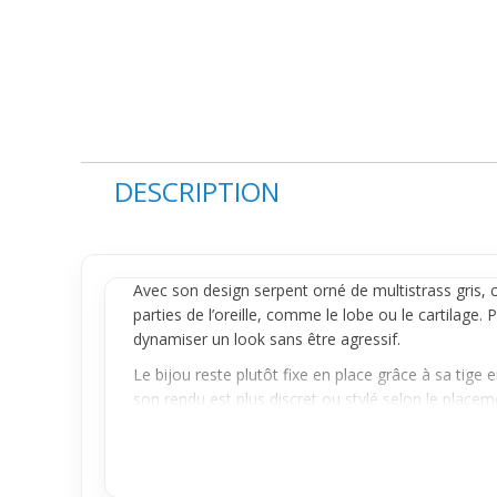
DESCRIPTION
Avec son design serpent orné de multistrass gris, 
parties de l’
oreille
, comme le lobe ou le cartilage. Po
dynamiser un look sans être agressif.
Le bijou reste plutôt fixe en place grâce à sa tige en
son rendu est plus discret ou stylé selon le placem
notable à condition d’être bien positionné.
Adapté au quotidien comme aux occasions où tu s
tenue. Que ce soit pour sortir ou pour agrémenter u