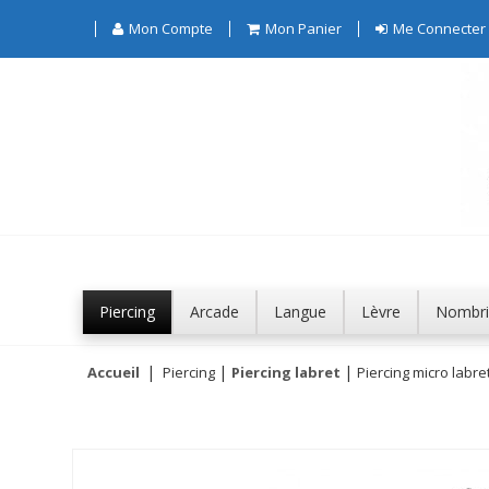
Mon Compte
Mon Panier
Me Connecter
Piercing
Arcade
Langue
Lèvre
Nombri
Accueil
Piercing
Piercing labret
Piercing micro labret