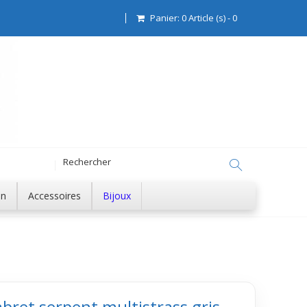
Panier:
0
Article (s)
-
0
on
Accessoires
Bijoux
abret serpent multistrass gris