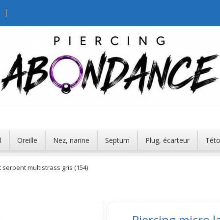
l
Oreille
Nez, narine
Septum
Plug, écarteur
Tét
 serpent multistrass gris (154)
Piercing micro l