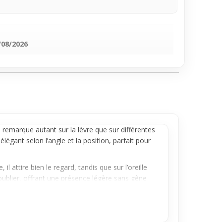
/08/2026
se remarque autant sur la
lèvre
que sur différentes
élégant selon l’angle et la position, parfait pour
il attire bien le regard, tandis que sur l’oreille
 oublier, offrant une présence légère sans gêne
x pratique pour ajouter un détail original à ta
vec d’autres accessoires et adaptable à ta