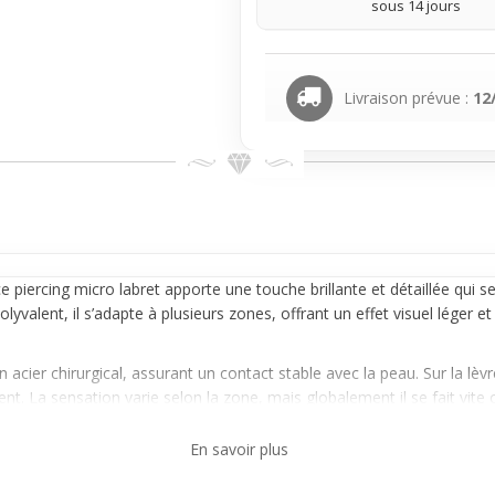
sous 14 jours
Livraison prévue :
12
ce
piercing
micro
labret
apporte une touche brillante et détaillée qui 
lyvalent, il s’adapte à plusieurs zones, offrant un effet visuel léger et 
 acier chirurgical, assurant un contact stable avec la peau. Sur la lèvre, 
ent. La sensation varie selon la zone, mais globalement il se fait vite
En savoir plus
ouhaites marquer ton style, ce
labret
serpent à multistrass est un choi
n style affirmé, il se porte sans complexité, associable facilement a