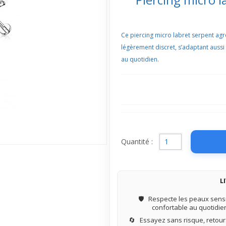
Ce piercing micro labret serpent agr
légèrement discret, s’adaptant aussi b
au quotidien.
Quantité :
L
🛡️
Respecte les peaux sensi
confortable au quotidie
🔄
Essayez sans risque, retours