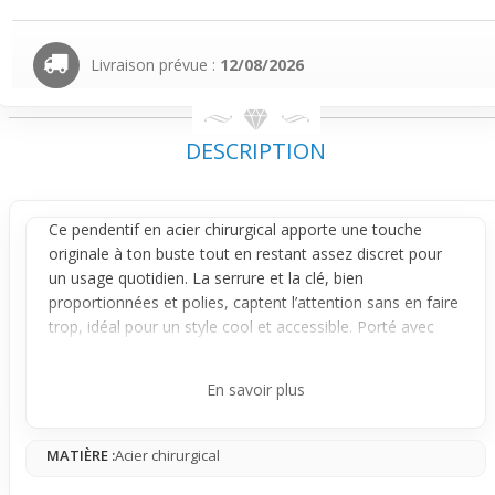
Livraison prévue :
12/08/2026
DESCRIPTION
Ce
pendentif
en acier chirurgical apporte une touche
originale à ton buste tout en restant assez discret pour
un usage quotidien. La serrure et la clé, bien
proportionnées et polies, captent l’attention sans en faire
trop, idéal pour un style cool et accessible. Porté avec
une chaîne fine, il tombe naturellement près du col,
soulignant subtilement ton décolleté.
En savoir plus
Le design joue sur le duo serrure-clé pour un effet visuel
graphique et intéressant, sans être imposant. Les formes
MATIÈRE :
Acier chirurgical
épurées et le reflet argenté donnent un rendu moderne
qui se marie facilement avec n’importe quelle tenue, du