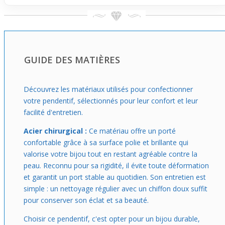
look casual au plus habillé, sans alourdir.
Imagine-le suspendu à ta chaîne préférée (vendue
séparément) : il se prête aussi bien à une chaîne fine
courte qu'à une chaîne plus longue, selon le style que tu
veux adopter. Parfait si tu cherches un pendentif qui
GUIDE DES MATIÈRES
apporte une petite touche cool au quotidien sans se
compliquer la vie. Petit rappel : la chaîne n’est pas incluse,
libre à toi de choisir celle qui te correspond le mieux !
Découvrez les matériaux utilisés pour confectionner
votre pendentif, sélectionnés pour leur confort et leur
facilité d'entretien.
Acier chirurgical :
Ce matériau offre un porté
confortable grâce à sa surface polie et brillante qui
valorise votre bijou tout en restant agréable contre la
peau. Reconnu pour sa rigidité, il évite toute déformation
et garantit un port stable au quotidien. Son entretien est
simple : un nettoyage régulier avec un chiffon doux suffit
pour conserver son éclat et sa beauté.
Choisir ce pendentif, c'est opter pour un bijou durable,