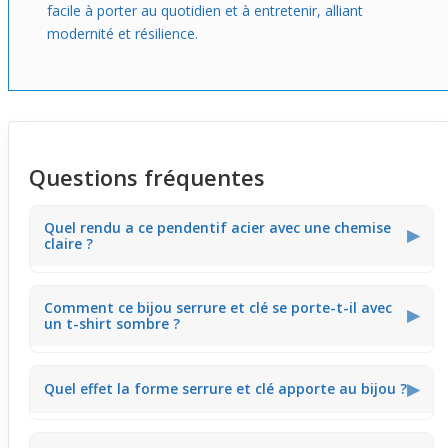
facile à porter au quotidien et à entretenir, alliant
modernité et résilience.
Questions fréquentes
Quel rendu a ce pendentif acier avec une chemise
▶
claire ?
Le pendentif en acier chirurgical montre un éclat argenté
Comment ce bijou serrure et clé se porte-t-il avec
doux qui tranche joliment sur une chemise blanche ou
▶
un t-shirt sombre ?
pastel. En lumière naturelle, il capte les reflets brillants et
crée un effet graphique subtil, parfait pour une tenue de
bureau ou un déjeuner entre amis.
Associé à un t-shirt noir ou bleu nuit, le pendentif acier
▶
Quel effet la forme serrure et clé apporte au bijou ?
offre un contraste net grâce à sa finition polie. La serrure
et la clé ressortent bien, donnant un petit détail original
sans trop attirer l’attention, idéal pour un look
décontracté le week-end.
Les contours épurés et le duo serrure-clé donnent une