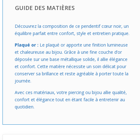
d’épaisseur, pour un look sur mesure qui reste léger et
GUIDE DES MATIÈRES
élégant. C’est le bijou pour celle qui veut un accessoire
discret doté d’un petit détail qui fait la différence sans
exagération.
Découvrez la composition de ce pendentif cœur noir, un
équilibre parfait entre confort, style et entretien pratique.
Plaqué or :
Le plaqué or apporte une finition lumineuse
et chaleureuse au bijou. Grâce à une fine couche d’or
déposée sur une base métallique solide, il allie élégance
et confort. Cette matière nécessite un soin délicat pour
conserver sa brillance et reste agréable à porter toute la
journée.
Avec ces matériaux, votre piercing ou bijou allie qualité,
confort et élégance tout en étant facile à entretenir au
quotidien.