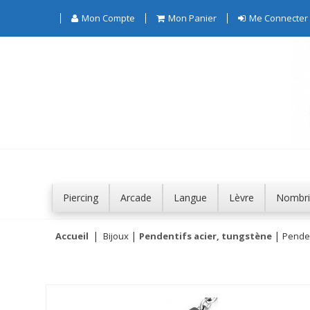
Mon Compte
Mon Panier
Me Connecter
Piercing
Arcade
Langue
Lèvre
Nombri
Accueil
Bijoux
Pendentifs acier, tungstène
Penden