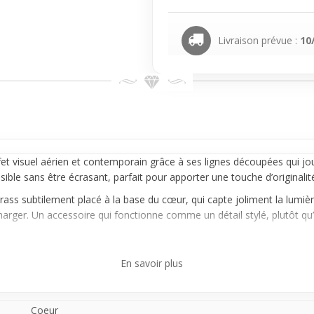
Livraison prévue :
10
et visuel aérien et contemporain grâce à ses lignes découpées qui jo
isible sans être écrasant, parfait pour apporter une touche d’originali
ass subtilement placé à la base du cœur, qui capte joliment la lumière 
harger. Un accessoire qui fonctionne comme un détail stylé, plutôt qu’u
dentif révèle toute sa finesse et s’intègre à différents styles, du plus 
En savoir plus
uotidien. N’oublie pas que la chaîne n’est pas incluse afin de choisir 
Coeur