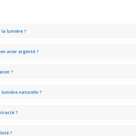
la lumière ?
térieure et naturelle en créant des petites étincelles. Il donne un éclat 
en acier argenté ?
er la peau, créant un jeu d’ombres qui rend le bijou aérien. Il s’asso
acier ?
té élégant du pendantif, surtout sur une tenue sombre. Cela met en vale
lumière naturelle ?
 reflets doux et nets, tandis que le strass scintille faiblement. Ce bijou
ntracté ?
 avec un t-shirt ou un chemisier simple. Il relance un style quotidien
leté ?