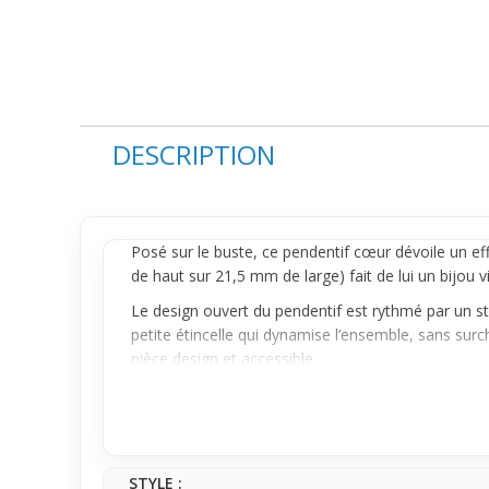
DESCRIPTION
Posé sur le buste, ce
pendentif
cœur dévoile un eff
de haut sur 21,5 mm de large) fait de lui un bijou v
Le design ouvert du pendentif est rythmé par un str
petite étincelle qui dynamise l’ensemble, sans surc
pièce design et accessible.
Avec une chaîne fine et discrète (non fournie), ce pen
cherche un bijou moderne mais facile à associer au q
tenue.
STYLE :