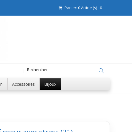
Panier:
0
Article (s)
-
0
on
Accessoires
Bijoux
 coeur avec strass (21)