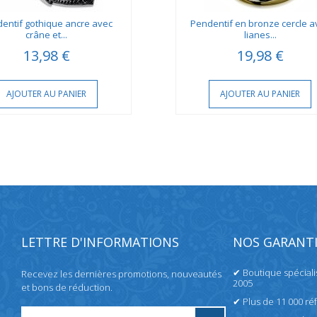
entif gothique ancre avec
Pendentif en bronze cercle a
crâne et...
lianes...
13,98 €
19,98 €
AJOUTER AU PANIER
AJOUTER AU PANIER
LETTRE D'INFORMATIONS
NOS GARANTI
✔ Boutique spécial
Recevez les dernières promotions, nouveautés
2005
et bons de réduction.
✔ Plus de 11 000 ré