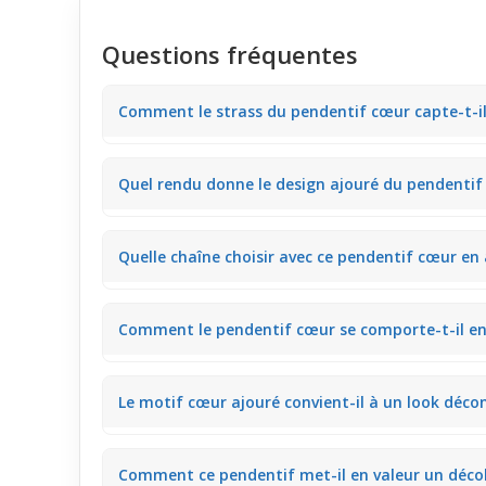
Questions fréquentes
Comment le strass du pendentif cœur capte-t-il 
Le strass placé à la base du cœur reflète la lumière in
Quel rendu donne le design ajouré du pendentif 
sortie ou une journée au bureau.
Les découpes légères dans le pendentif laissent pass
Quelle chaîne choisir avec ce pendentif cœur en 
à la fois moderne et délicat.
Une chaîne fine et brillante viendra renforcer le cô
Comment le pendentif cœur se comporte-t-il en 
porter au quotidien.
Sous une lumière naturelle, l’acier argenté révèle des
Le motif cœur ajouré convient-il à un look déco
décontractée.
Oui, son design moderne et ouvert se marie très bien
Comment ce pendentif met-il en valeur un décol
visible.