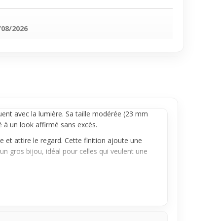
/08/2026
uent avec la lumière. Sa taille modérée (23 mm
té à un look affirmé sans excès.
et attire le regard. Cette finition ajoute une
n gros bijou, idéal pour celles qui veulent une
simple au plus travaillé. Il s’adresse à celle qui
celle qui conviendra le mieux à ton style et à ta