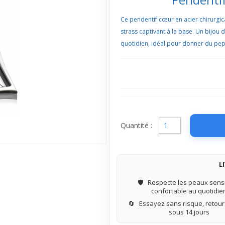
Ce pendentif cœur en acier chirurgi
strass captivant à la base. Un bijou dé
quotidien, idéal pour donner du peps
Quantité :
L
🛡️
Respecte les peaux sensi
confortable au quotidie
🔄
Essayez sans risque, retours
sous 14 jours