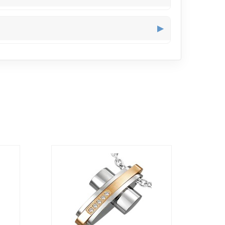
agé, il souligne joliment le cou tout en restant
▶
e, notamment avec une robe contrastante pour faire