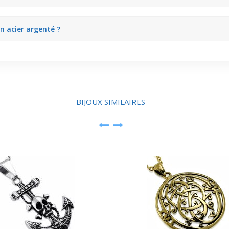
ans être écrasante. Avec une chaîne délicate sur une chemise à col dég
n acier argenté ?
urdir le cou. Il s’adapte aussi bien à une tenue de jour que de soiré
BIJOUX SIMILAIRES