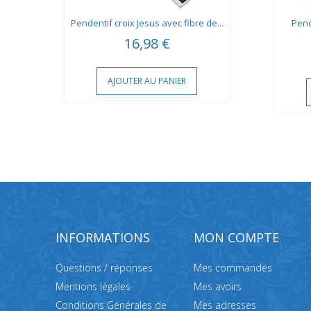
et O
Pendentif croix Jesus avec fibre de...
Pend
16,98 €
AJOUTER AU PANIER
INFORMATIONS
MON COMPTE
Questions / réponses
Mes commandes
Mentions légales
Mes avoirs
Conditions Générales de
Mes adresses