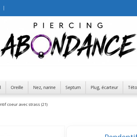
l
Oreille
Nez, narine
Septum
Plug, écarteur
Tét
tif coeur avec strass (21)
Pendentif