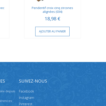
vec
Pendentif croix cinq zircones
Pend
alignées (034)
18,98 €
AJOUTER AU PANIER
ES
SUIVEZ-NOUS
isée depuis
Facebook
Instagram
férences
Pinterest