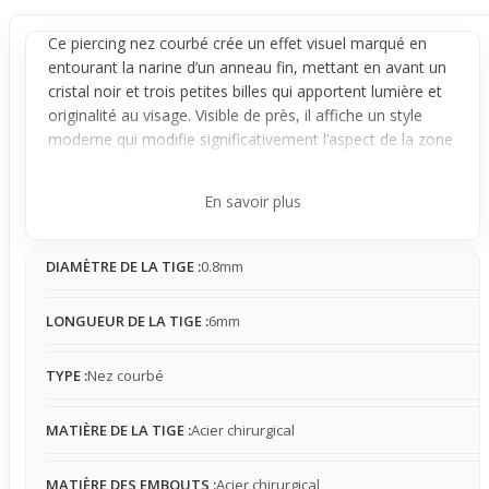
Ce
piercing nez
courbé crée un effet visuel marqué en
entourant la narine d’un
anneau
fin, mettant en avant un
cristal noir et trois petites billes qui apportent lumière et
originalité au visage. Visible de près, il affiche un style
moderne qui modifie significativement l’aspect de la zone
percée, attirant naturellement l’attention sans être trop
envahissant.
En savoir plus
Conçu en acier chirurgical, il reste stable une fois en
place, avec un léger pivot possible sans mouvement
DIAMÈTRE DE LA TIGE :
0.8mm
excessif. Sa présence est discrète au quotidien, il se fait
vite oublier malgré son impact visuel, mais peut
accrocher légèrement aux vêtements ou à la peau au fil
LONGUEUR DE LA TIGE :
6mm
des mouvements.
Idéal pour ceux qui souhaitent un piercing au nez singulier
TYPE :
Nez courbé
mais facile à porter en routine, ce bijou s’intègre dans un
style affirmé sans trop de contraintes. Son design bien
MATIÈRE DE LA TIGE :
Acier chirurgical
pensé mêle confort et originalité, influençant directement
le style du visage tout en restant adapté à un usage
MATIÈRE DES EMBOUTS :
Acier chirurgical