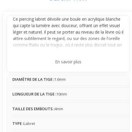
Ce
piercing labret
dévoile une boule en acrylique blanche
qui capte la lumière avec douceur, offrant un effet visuel
léger et naturel. Il peut se porter au niveau de la
lèvre
où il
attire subtilement le regard, ou sur des zones de l'
oreille
comme l’helix ou le
tragus
, où il reste plus discret tout en
apportant une petite touche stylée. Sa polyvalence
permet ainsi de l’adapter selon l’envie et la zone choisie.
En savoir plus
Conçu pour les peaux sensibles, l’acrylique propose un
contact doux qui limite les irritations, tandis que la tige en
DIAMÈTRE DE LA TIGE :
1.6mm
acier chirurgical assure une tenue stable. La sensation au
port varie selon la zone, parfois un peu plus présente sur
la lèvre, mais rapidement le bijou se fait oublier. Il reste
LONGUEUR DE LA TIGE :
10mm
léger, fixe, sans encombrer, se mariant facilement avec
un style simple ou un look plus épuré.
TAILLE DES EMBOUTS :
4mm
À porter au quotidien, ce piercing convient
particulièrement à ceux cherchant un accessoire fiable et
TYPE :
Labret
doux pour la peau, sans excès de visibilité. Que ce soit