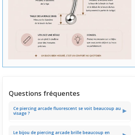
Questions fréquentes
Ce piercing arcade fluorescent se voit beaucoup au
▶
visage ?
Grâce à sa tige transparente en téflon, ce piercing sourcil
Le bijou de piercing arcade brille beaucoup en
reste discret de face. Seules les boules fluorescentes
▶