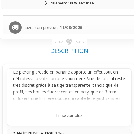
🔒
Paiement 100% sécurisé
Livraison prévue :
11/08/2026
DESCRIPTION
Le
piercing arcade
en
banane
apporte un effet tout en
délicatesse à votre arcade sourcilière. Vue de face, il reste
très discret grâce à sa tige transparente, tandis que de
profil, ses boules fluorescentes en acrylique de 3 mm
diffusent une lumière douce qui capte le regard sans en
faire trop. Placé à l'arcade, il souligne subtilement
l'expression du visage sans créer de surcharge visuelle.
En savoir plus
Conçu avec une tige fine en téflon de 1,2 mm, il s'adapte
confortablement à la forme de l'arcade, offrant un
DIAMÈTRE DE LA TIGE :
1.2mm
maintien stable sans gêner. Les embouts, légèrement