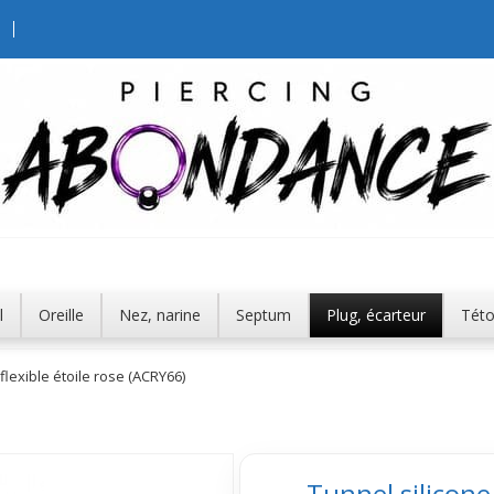
l
Oreille
Nez, narine
Septum
Plug, écarteur
Tét
flexible étoile rose (ACRY66)
Tunnel silicone