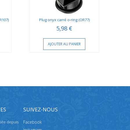
OR107)
Plug onyx carré o-ring (OR77)
Plug 
5,98 €
AJOUTER AU PANIER
ES
SUIVEZ-NOUS
isée depuis
Facebook
Instagram