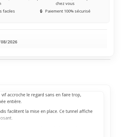
n
chez vous
 faciles
🔒
Paiement 100% sécurisé
/08/2026
e vif accroche le regard sans en faire trop,
ée entière.
s facilitent la mise en place. Ce tunnel affiche
posant.
tés ou streetwear. Pense à choisir celui-ci si tu
un seul trou pour un effet ciblé et original.