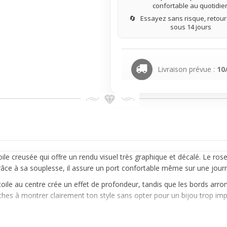
confortable au quotidie
🔄
Essayez sans risque, retours
sous 14 jours
Livraison prévue :
10
toile creusée qui offre un rendu visuel très graphique et décalé. Le ros
âce à sa souplesse, il assure un port confortable même sur une journ
ile au centre crée un effet de profondeur, tandis que les bords arrondi
rches à montrer clairement ton style sans opter pour un bijou trop im
accessoires, ce tunnel s’intègre naturellement dans des looks décontrac
 et simple à porter. N’oublie pas, il est vendu à l’unité, à glisser dans 