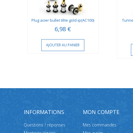
ng
Plug acier bullet tête gold-ip(AC100)
Tunnel
6,98 €
AJOUTER AU PANIER
INFORMATIONS
MON COMPTE
Questions / réponses
Mes commandes
Mentions légales
Mes avoirs