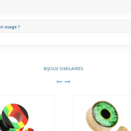
 offre un rendu graphique et dynamique, mettant en valeur le piercing 
isir un port ciblé et personnalisé selon la préférence esthétique du cli
on usage ?
ux flexibles qui facilitent la manipulation et garantissent un porté conf
BIJOUX SIMILAIRES