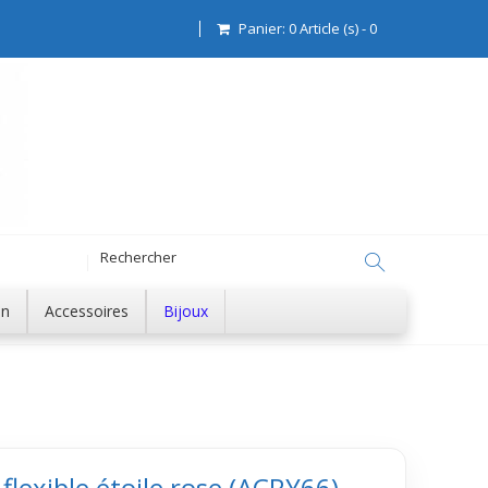
Panier:
0
Article (s)
-
0
on
Accessoires
Bijoux
 flexible étoile rose (ACRY66)