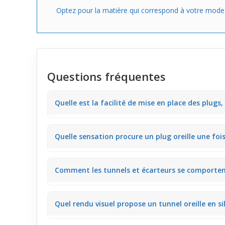
Optez pour la matière qui correspond à votre mode de
Questions fréquentes
Quelle est la facilité de mise en place des plugs,
Les tunnels et écarteurs en silicone flexible, nota
Quelle sensation procure un plug oreille une fois
Les
plug
s en silicone flexible garantissent une sens
Comment les tunnels et écarteurs se comportent-
Les matières souples comme le silicone conservent le
Quel rendu visuel propose un tunnel oreille en sil