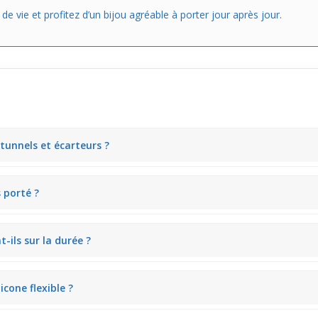
 vie et profitez d’un bijou agréable à porter jour après jour.
 tunnels et écarteurs ?
mment les modèles avec bords arrondis, assurent une insertion aisée e
 porté ?
ation douce et agréable, sans rigidité, même lorsqu’ils sont portés to
ils sur la durée ?
ur élasticité et leur confort avec le temps, tout en résistant aux ma
icone flexible ?