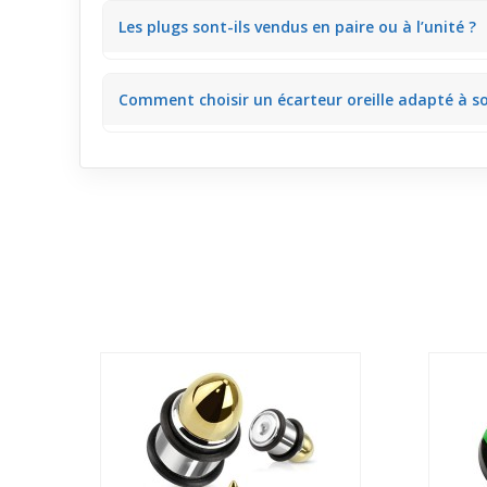
Le tunnel en silicone à motif évidé, comme l’étoile,
Les plugs sont-ils vendus en paire ou à l’unité ?
Les
plug
s sont proposés à l’unité, permettant de cho
Comment choisir un écarteur oreille adapté à s
L’utilisation régulière favorise l’adoption de matéria