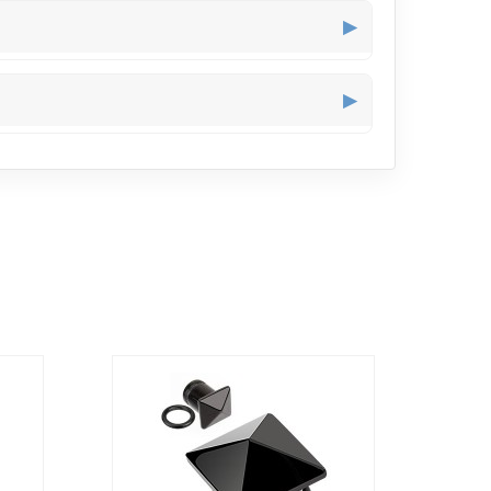
tout en restant léger visuellement.
▶
ent.
▶
ortable sur la durée sans contraindre le lobe.