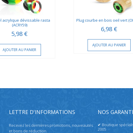
 acrylique dévissable rasta
Plug courbe en bois oeil vert (
(ACRY59)
6,98 €
5,98 €
AJOUTER AU PANIER
AJOUTER AU PANIER
LETTRE D'INFORMATIONS
NOS GARANTI
✔ Boutique spécial
Recevez les dernières promotions, nouveautés
2005
et bons de réduction.