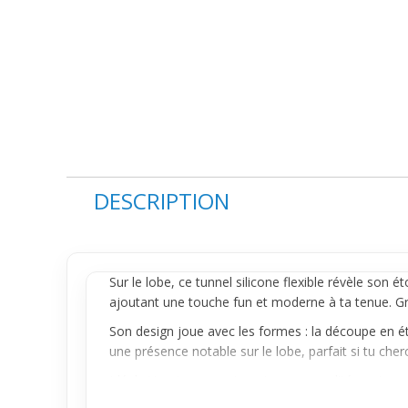
DESCRIPTION
Sur le
lobe
, ce tunnel silicone flexible révèle son é
ajoutant une touche fun et moderne à ta tenue. Gr
Son design joue avec les formes : la découpe en éto
une présence notable sur le lobe, parfait si tu che
Idéal si tu aimes exprimer ta personnalité par tes 
souhaites un
piercing
visible en continu, confortable