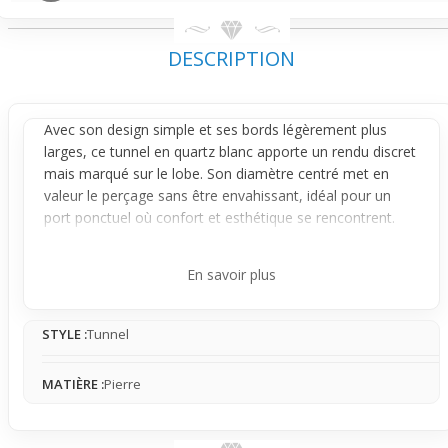
DESCRIPTION
Avec son design simple et ses bords légèrement plus
larges, ce tunnel en quartz blanc apporte un rendu discret
mais marqué sur le
lobe
. Son diamètre centré met en
valeur le perçage sans être envahissant, idéal pour un
port ponctuel où confort et esthétique se rencontrent.
Le quartz blanc donne au bijou une couleur douce et
naturelle que l'on remarque sans que ce soit tape-à-l'œil.
En savoir plus
Sa forme courbe facilite l’insertion et le maintien dans le
lobe, assurant une sensation agréable même sur une
STYLE :
Tunnel
période prolongée, parfait pour un usage occasionnel qui
ne sacrifie pas le style.
MATIÈRE :
Pierre
Si tu cherches un bijou facile à porter qui s’intègre
naturellement à tes looks du quotidien sans compliquer
ta routine, ce tunnel vendu à l’unité est fait pour toi. Il