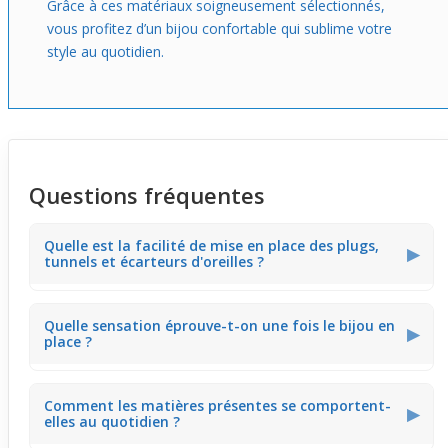
Grâce à ces matériaux soigneusement sélectionnés,
vous profitez d’un bijou confortable qui sublime votre
style au quotidien.
Questions fréquentes
Quelle est la facilité de mise en place des plugs,
▶
tunnels et écarteurs d'oreilles ?
La facilité d'insertion varie selon la forme : les tunnels
Quelle sensation éprouve-t-on une fois le bijou en
courbes offrent une mise en place aisée grâce à leur
▶
place ?
silhouette bombée, assurant un ajustement confortable
et stable dans le lobe.
Portés, ces bijoux offrent une sensation agréable et
Comment les matières présentes se comportent-
souple, avec une adaptation naturelle à la morphologie
▶
elles au quotidien ?
de l'
oreille
, garantissant un confort même sur de
longues périodes.