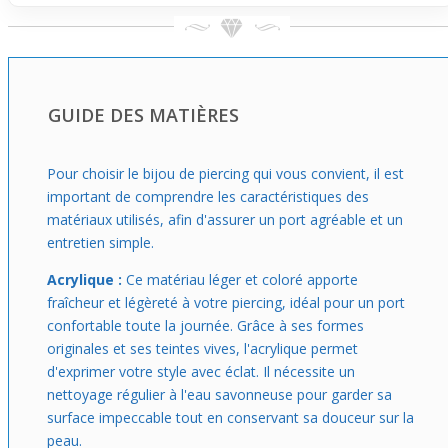
Parfait pour les amateurs de piercings qui aiment jouer
sur les couleurs et les formes originales, ce plug vendu à
l'unité s'adapte facilement à différents diamètres pour
correspondre à ton piercing et ton style. Porte-le en
journée comme en soirée pour apporter une touche
GUIDE DES MATIÈRES
vibrante et moderne à ton look, tout en profitant d’un
confort sûr et d’un maintien optimisé.
Pour choisir le bijou de piercing qui vous convient, il est
important de comprendre les caractéristiques des
matériaux utilisés, afin d'assurer un port agréable et un
entretien simple.
Acrylique :
Ce matériau léger et coloré apporte
fraîcheur et légèreté à votre piercing, idéal pour un port
confortable toute la journée. Grâce à ses formes
originales et ses teintes vives, l'acrylique permet
d'exprimer votre style avec éclat. Il nécessite un
nettoyage régulier à l'eau savonneuse pour garder sa
surface impeccable tout en conservant sa douceur sur la
peau.