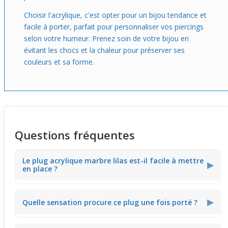
Choisir l'acrylique, c'est opter pour un bijou tendance et
facile à porter, parfait pour personnaliser vos piercings
selon votre humeur. Prenez soin de votre bijou en
évitant les chocs et la chaleur pour préserver ses
couleurs et sa forme.
Questions fréquentes
Le plug acrylique marbre lilas est-il facile à mettre
▶
en place ?
Grâce à sa forme cylindrique équipée d’o-rings noirs, ce
▶
Quelle sensation procure ce plug une fois porté ?
plug s’installe aisément en garantissant un maintien
sécurisé sans nécessiter d'ajustement constant.