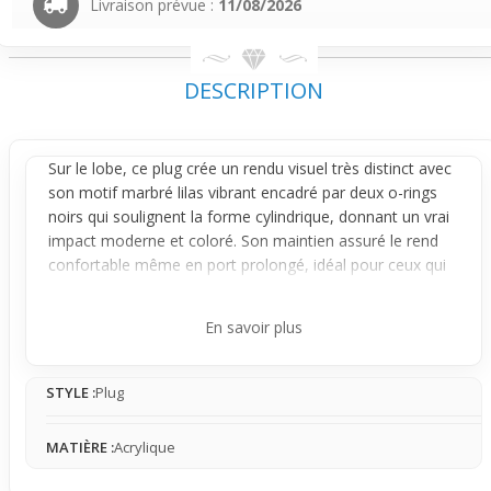
Livraison prévue :
11/08/2026
DESCRIPTION
Sur le
lobe
, ce
plug
crée un rendu visuel très distinct avec
son motif marbré lilas
vibrant
encadré par deux o-rings
noirs qui soulignent la forme cylindrique, donnant un vrai
impact moderne et coloré. Son maintien assuré le rend
confortable même en port prolongé, idéal pour ceux qui
veulent afficher un style affirmé sans renoncer au
confort.
En savoir plus
Le design marbré aux nuances lilas s'intègre comme une
pièce forte du look, attirant l'œil grâce à ses contrastes
STYLE :
Plug
nets et ses couleurs lumineuses. Les o-rings noirs, non
seulement pratiques, encadrent joliment le
plug
et
renforcent son effet visuel, pour un bijou à la fois stylé et
MATIÈRE :
Acrylique
stable sur le lobe.