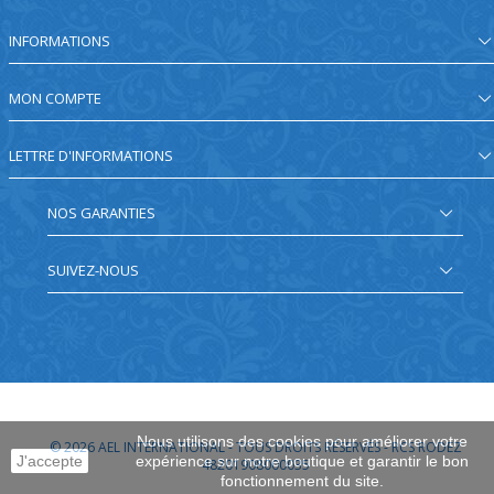
INFORMATIONS
MON COMPTE
LETTRE D'INFORMATIONS
NOS GARANTIES
SUIVEZ-NOUS
Nous utilisons des cookies pour améliorer votre
© 2026
AEL INTERNATIONAL - TOUS DROITS RÉSERVÉS - RCS RODEZ
J'accepte
expérience sur notre boutique et garantir le bon
48201908000035
fonctionnement du site.