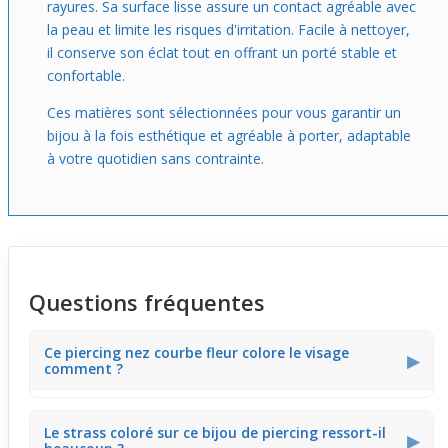
rayures. Sa surface lisse assure un contact agréable avec
la peau et limite les risques d'irritation. Facile à nettoyer,
il conserve son éclat tout en offrant un porté stable et
confortable.
Ces matières sont sélectionnées pour vous garantir un
bijou à la fois esthétique et agréable à porter, adaptable
à votre quotidien sans contrainte.
Questions fréquentes
Ce piercing nez courbe fleur colore le visage
▶
comment ?
Ce
piercing narine
affiche une petite fleur colorée qui
Le strass coloré sur ce bijou de piercing ressort-il
reste discrète tout en apportant une touche de fraîcheur
▶