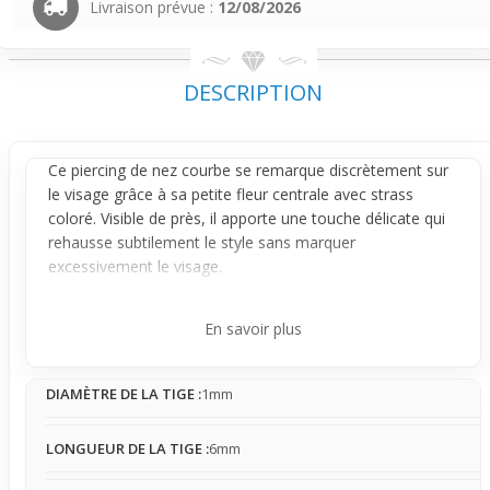
Livraison prévue :
12/08/2026
DESCRIPTION
Ce piercing de nez courbe se remarque discrètement sur
le visage grâce à sa petite fleur centrale avec strass
coloré. Visible de près, il apporte une touche délicate qui
rehausse subtilement le style sans marquer
excessivement le visage.
Sa tige fine en acier chirurgical de 1 mm se place
facilement dans la narine et reste stable sans bouger,
En savoir plus
offrant un confort naturel. Son port est simple même
pour un premier achat : une présence légère qui s’oublie
DIAMÈTRE DE LA TIGE :
1mm
rapidement tout en restant visible. Attention toutefois à
éviter les accrocs avec des vêtements ou serviettes.
LONGUEUR DE LA TIGE :
6mm
Idéal pour tester un
piercing nez
sans engagement, ce
modèle s’adapte bien à un usage ponctuel ou au