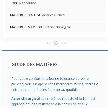
quotidien, donnant un effet soigné et naturel. Facile à
TYPE :
Nez courbé
retirer, il convient à ceux qui veulent changer de style
simplement en débutant leur collection.
MATIÈRE DE LA TIGE :
Acier chirurgical
MATIÈRE DES EMBOUTS :
Acier chirurgical
GUIDE DES MATIÈRES
Pour votre confort et la bonne tolérance de votre
piercing, voici un aperçu des matériaux utilisés, faciles à
entretenir et agréables à porter au quotidien.
Acier chirurgical :
ce matériau robuste et brillant est
apprécié pour sa résistance à la corrosion et aux