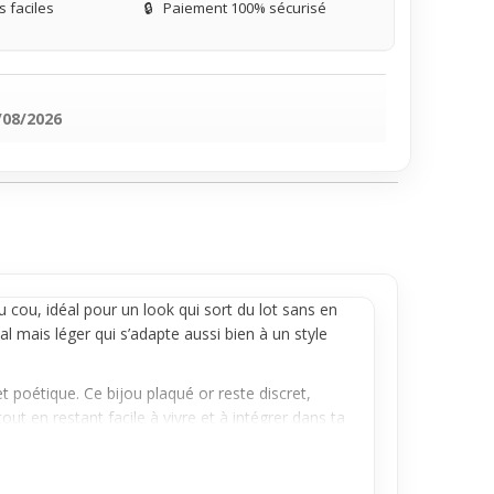
 faciles
🔒
Paiement 100% sécurisé
/08/2026
 cou, idéal pour un look qui sort du lot sans en
al mais léger qui s’adapte aussi bien à un style
t poétique. Ce bijou plaqué or reste discret,
ut en restant facile à vivre et à intégrer dans ta
harmant à ta silhouette. Parfait si tu cherches