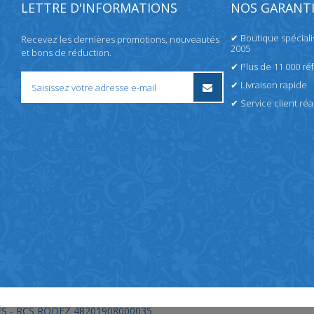
LETTRE D'INFORMATIONS
NOS GARANTI
✔ Boutique spécial
Recevez les dernières promotions, nouveautés
2005
et bons de réduction.
✔ Plus de 11 000 ré
✔ Livraison rapide
✔ Service client réac
S - RCS RODEZ 48201908000035