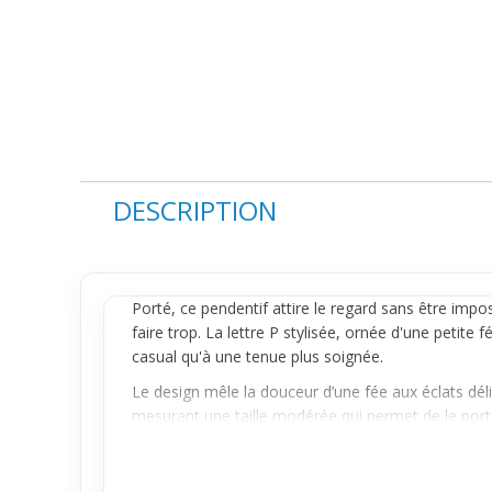
DESCRIPTION
Porté, ce
pendentif
attire le regard sans être impos
faire trop. La lettre P stylisée, ornée d'une petite
casual qu'à une tenue plus soignée.
Le design mêle la douceur d’une fée aux éclats délic
mesurant une taille modérée qui permet de le porter
collection.
Avec une chaîne fine, ce pendentif se place naturel