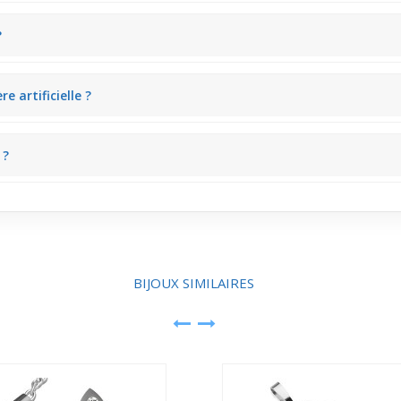
e avec un t-shirt gris ou un pull en coton. Le contraste avec des vê
?
ort idéal. Que ce soit au bureau ou lors d’une sortie, il reste bien en 
 artificielle ?
us intenses mais toujours délicats. Associé à une blouse claire, le bi
 ?
el poétique. Sur un col ouvert décontracté, ce détail unique capte l’att
BIJOUX SIMILAIRES