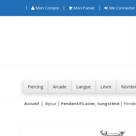
Mon Compte
Mon Panier
Me Connecter
Piercing
Arcade
Langue
Lèvre
Nombri
Accueil
Bijoux
Pendentifs acier, tungstène
Penden