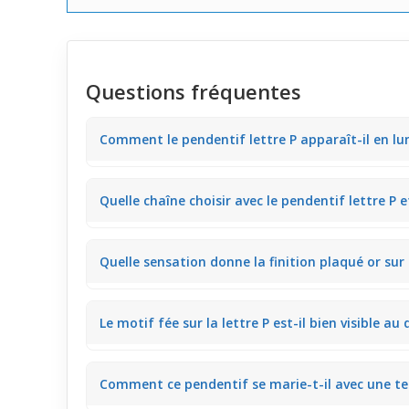
Questions fréquentes
Comment le pendentif lettre P apparaît-il en lu
Sous la lumière naturelle, le pendentif plaqué or révè
Quelle chaîne choisir avec le pendentif lettre P e
la peau claire lors d'une balade en journée.
Une chaîne fine dorée s’accorde parfaitement avec c
Quelle sensation donne la finition plaqué or sur
clavicule et garde le bijou lumineux sans l’écraser.
Le plaqué or offre une surface brillante et lisse qu
Le motif fée sur la lettre P est-il bien visible au
grâce à ses reflets nets.
Oui, le design délicat de la fée est assez précis pour
Comment ce pendentif se marie-t-il avec une te
décontractée.