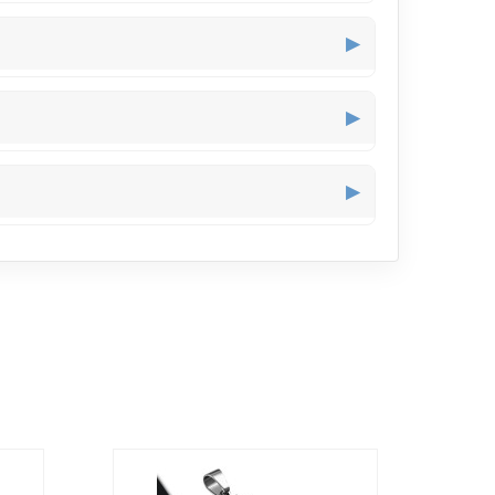
tements neutres permet à la lettre P et à la fée
▶
place sans gêner ni attraper les vêtements légers.
▶
jou diffuse une douce lumière dorée autour du cou.
▶
ention sans paraître excessif.