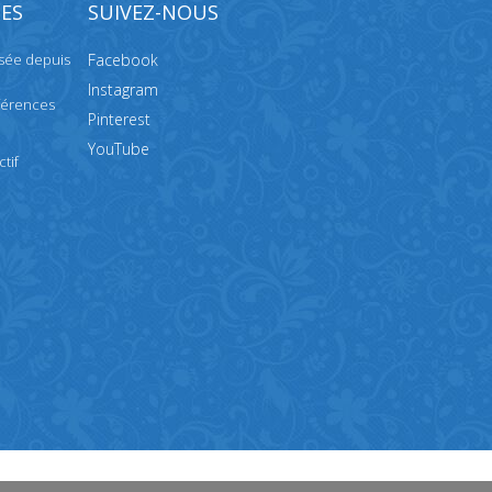
ES
SUIVEZ-NOUS
isée depuis
Facebook
Instagram
férences
Pinterest
YouTube
tif