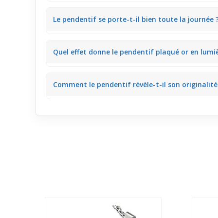
Ce bijou plaqué or apporte une touche lumineuse mêm
Le pendentif se porte-t-il bien toute la journée 
de ressortir subtilement.
Oui, sa taille modérée et sa légèreté offrent un conf
Quel effet donne le pendentif plaqué or en lumière
Sous un éclairage intérieur doux, les reflets sont pl
Comment le pendentif révèle-t-il son originalité
Son motif fée intégré à la lettre P crée un effet visu