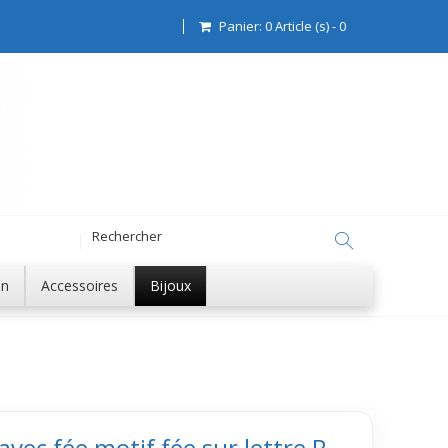
Panier:
0
Article (s)
-
0
on
Accessoires
Bijoux
avec fée motif fée sur lettre P