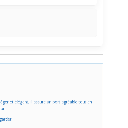
use, ce qui te laisse la liberté de choisir celle
éger et élégant, il assure un port agréable tout en
or.
garder.