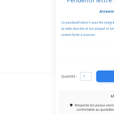
Attenti
Ce pendentif lettre P avec fée intégrée
Sa taille discrète et son plaqué or 
restant facile à associer.
Quantité :
L
🛡️
Respecte les peaux sensi
confortable au quotidie