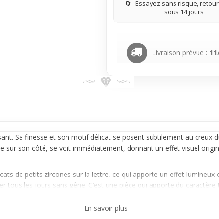
🔄
Essayez sans risque, retours
sous 14 jours
Livraison prévue :
11
ant. Sa finesse et son motif délicat se posent subtilement au creux du
 fée sur son côté, se voit immédiatement, donnant un effet visuel origin
ats de petits zircones sur la lettre, ce qui apporte un effet lumineux e
 tous les jours sans gêne. C’est une pièce qui apporte du caractère to
En savoir plus
lement sur le buste en sublimant la clavicule et en donnant un détail c