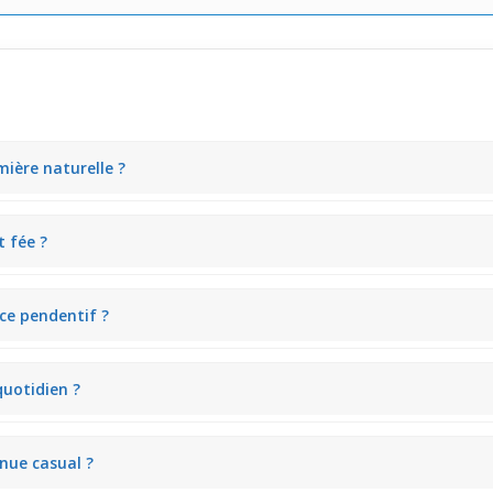
mière naturelle ?
le un éclat doux et chaleureux. Les petits zircones sur la lettre P scin
t fée ?
e pendentif pour mettre en valeur la finesse du motif. Portée avec un 
 ce pendentif ?
i capte bien la lumière intérieure. Attaché à une tenue sombre, comme u
 quotidien ?
 être remarqué sans effort. Porté sur un t-shirt blanc simple, il ajoute
nue casual ?