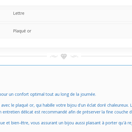
sens, il s'adapte facilement à ta personnalité. La chaîne n’est pas incl
confort.
Lettre
Plaqué or
our un confort optimal tout au long de la journée.
vec le plaqué or, qui habille votre bijou d'un éclat doré chaleureux. L
un entretien délicat est recommandé afin de préserver la fine couche d'
ue et bien-être, vous assurant un bijou aussi plaisant à porter qu'à re