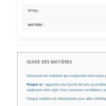
ton premier bijou personnalisé ou un cadeau plein de 
qui correspondra parfaitement à ton style et à ton 
STYLE :
MATIÈRE :
GUIDE DES MATIÈRES
Découvrez les matières qui composent votre bijou p
Plaqué or :
Apportez une touche de luxe accessible a
sublimant votre style. Pour conserver sa brillance, 
Chaque matière est sélectionnée pour allier esthétiq