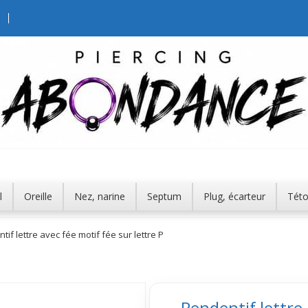
l
Oreille
Nez, narine
Septum
Plug, écarteur
Tét
tif lettre avec fée motif fée sur lettre P
Pendentif lettre 