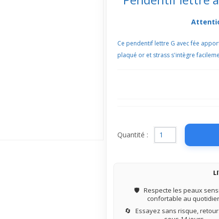
Attenti
Ce pendentif lettre G avec fée appor
plaqué or et strass s'intègre facilem
Quantité :
L
🛡️
Respecte les peaux sensi
confortable au quotidie
🔄
Essayez sans risque, retours