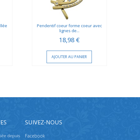
llée
Pendentif coeur forme coeur avec
Pend
lignes de...
18,98 €
AJOUTER AU PANIER
ES
SUIVEZ-NOUS
isée depuis
Facebook