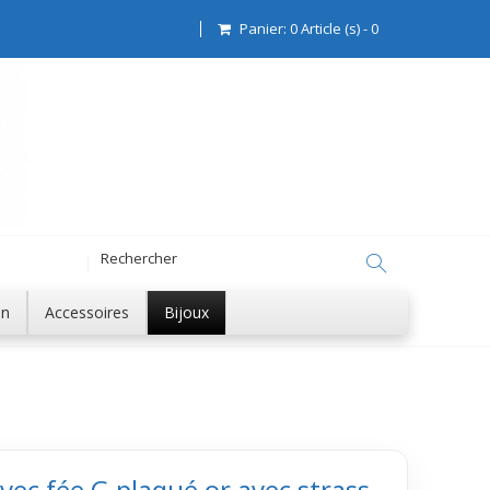
Panier:
0
Article (s)
-
0
on
Accessoires
Bijoux
vec fée G plaqué or avec strass