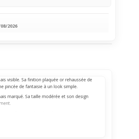
/08/2026
s visible. Sa finition plaquée or rehaussée de
ne pincée de fantaisie à un look simple.
 mais marqué. Sa taille modérée et son design
ement.
o. Parfait si tu cherches à personnaliser ton
look et à la longueur souhaitée.