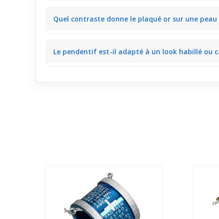
Oui, la conception fine et la taille modérée garanti
Quel contraste donne le plaqué or sur une peau
facile à vivre.
Le plaqué or présente des reflets chauds qui resso
Le pendentif est-il adapté à un look habillé ou c
coloré.
Grâce à son design délicat et ses reflets lumineux, c