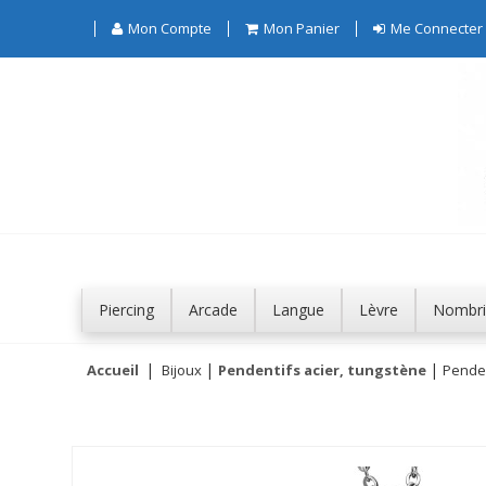
Mon Compte
Mon Panier
Me Connecter
Piercing
Arcade
Langue
Lèvre
Nombri
Accueil
Bijoux
Pendentifs acier, tungstène
Penden