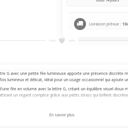
sous 14 jours
Livraison prévue :
10
tre G avec une petite fée lumineuse apporte une présence discrète mai
 fois lumineux et délicat, idéal pour un usage occasionnel qui ajoute u
 d'une fée en volume avec la lettre G, créant un équilibre visuel doux
attirant un regard complice grâce aux petits strass qui brillent discrèt
te facilement à tes envies de mix & match pour un rendu vraiment pers
t pas incluse, tu peux donc choisir celle qui correspond le mieux à ton 
En savoir plus