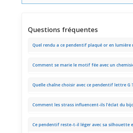
Questions fréquentes
Quel rendu a ce pendentif plaqué or en lumière 
Sous une lumière naturelle, le plaqué or scintille d
Comment se marie le motif fée avec un chemisier
comme un t-shirt blanc lors d'une promenade en jo
La silhouette fine de la fée en volume tranche délica
Quelle chaîne choisir avec ce pendentif lettre G 
autour d'un déjeuner entre amis.
Une chaîne fine et sobre en plaqué or s’harmonise id
Comment les strass influencent-ils l’éclat du bij
sur un col ouvert en soirée.
Les strass introduisent des touches de lumière claire
Ce pendentif reste-t-il léger avec sa silhouette 
soir d’hiver.