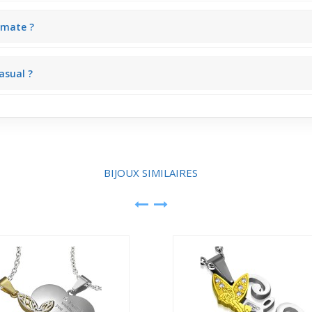
ssent un poids léger, conférant un confort au quotidien, même avec un t
 mate ?
rtent joliment sur une peau mate, créant un éclat doux et lumineux 
asual ?
e bijou se prête aussi bien à un jean et t-shirt pour le quotidien qu’à
BIJOUX SIMILAIRES