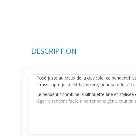
DESCRIPTION
Posé juste au creux de la clavicule, ce
pendentif
let
strass capte joliment la lumière, pour un effet à la
Le pendentif combine la silhouette fine et stylisée
léger le rendent facile à porter sans gêne, tout en 
Avec une chaîne fine et sobre, ce pendentif s’adap
style sans en faire trop. Important : la chaîne n’es