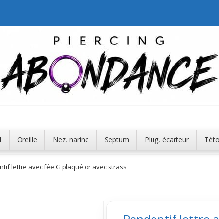
l
Oreille
Nez, narine
Septum
Plug, écarteur
Tét
tif lettre avec fée G plaqué or avec strass
Pendentif lettre a