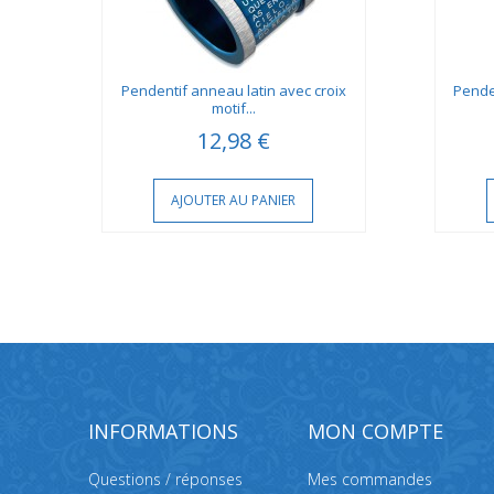
n
Pendentif anneau latin avec croix
Pende
motif...
12,98 €
AJOUTER AU PANIER
INFORMATIONS
MON COMPTE
Questions / réponses
Mes commandes