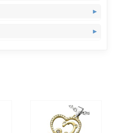
op à fines bretelles pour une allure naturelle et
▶
adapté à des tenues estivales comme un débardeur
▶
 une robe légère pour une occasion spéciale.