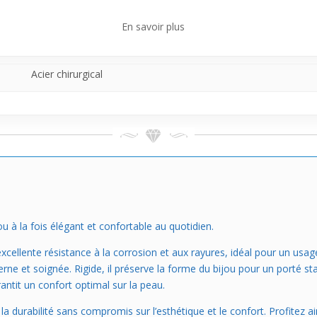
atique à porter lors d’occasions où tu veux rester élégante sans prise
e, que tu peux facilement glisser à ton doigt et enlever sans problème. U
En savoir plus
Acier chirurgical
u à la fois élégant et confortable au quotidien.
cellente résistance à la corrosion et aux rayures, idéal pour un usage 
rne et soignée. Rigide, il préserve la forme du bijou pour un porté sta
rantit un confort optimal sur la peau.
ur la durabilité sans compromis sur l’esthétique et le confort. Profite