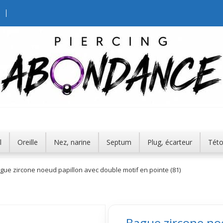
l
Oreille
Nez, narine
Septum
Plug, écarteur
Tét
gue zircone noeud papillon avec double motif en pointe (81)
Bague zircone no