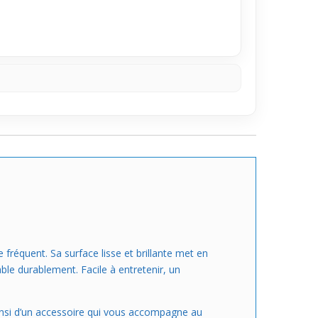
 de tête. Son confort et son design simple en
ne belle option pour ajouter un détail qui fait la
fréquent. Sa surface lisse et brillante met en
ble durablement. Facile à entretenir, un
z ainsi d’un accessoire qui vous accompagne au