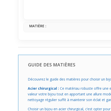
Cette bague est parfaite si tu cherches un bijou pr
font un allié parfait pour une utilisation ponctuell
différence au quotidien, sans effort.
MATIÈRE :
GUIDE DES MATIÈRES
Découvrez le guide des matières pour choisir un bijo
Acier chirurgical :
Ce matériau robuste offre une ex
valeur votre bijou tout en apportant une allure mode
nettoyage régulier suffit à maintenir son éclat et ga
Choisir un bijou en acier chirurgical, c’est opter po