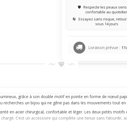
🛡️
Respecte les peaux sensi
confortable au quotidie
🔄
Essayez sans risque, retours
sous 14 jours
Livraison prévue :
11
lumineux, grâce à son double motif en pointe en forme de nœud papillon
u recherches un bijou qui ne gêne pas dans les mouvements tout en re
enté en acier chirurgical, confortable et léger. Les deux petits motifs 
chargé. C’est un accessoire qui complète une tenue sans l’alourdir, av