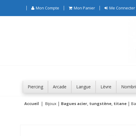
Mon Compte
Mon Panier
Me Connecter
Piercing
Arcade
Langue
Lèvre
Nombri
Accueil
Bijoux
Bagues acier, tungstène, titane
Ba