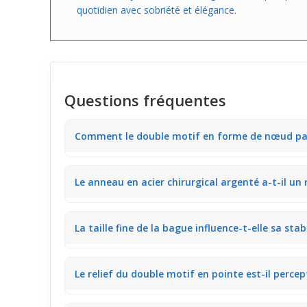
quotidien avec sobriété et élégance.
Questions fréquentes
Comment le double motif en forme de nœud papil
Le double nœud papillon en zircone capte bien la lumi
Le anneau en acier chirurgical argenté a-t-il un
lumière naturelle, parfait pour une réunion ou un d
L’acier chirurgical argenté affiche une finition légè
La taille fine de la bague influence-t-elle sa sta
idéal quand on écrit ou utilise un ordinateur.
Grâce à son anneau fin et léger, la bague reste stab
Le relief du double motif en pointe est-il percep
d’une sortie entre amis.