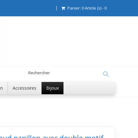
Panier:
0
Article (s)
-
0
on
Accessoires
Bijoux
eud papillon avec double motif