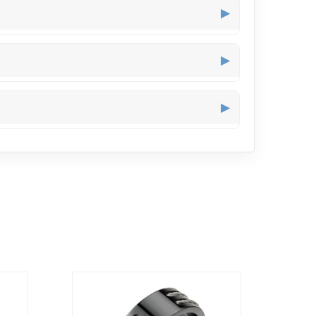
ue ce soit, pratique si vous tapez au clavier ou
▶
 trop grands. Elle offre ainsi une présence
▶
 exemple durant une journée de travail ou une
▶
discrètement lors d’un dîner en intérieur ou dans