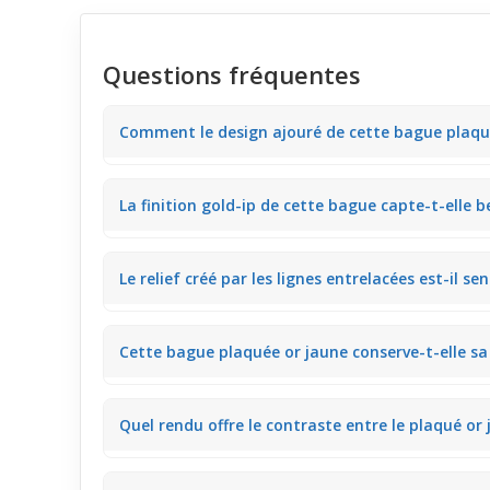
Questions fréquentes
Comment le design ajouré de cette bague plaquée 
Le motif entrelacé ajouré laisse apparaître la peau 
La finition gold-ip de cette bague capte-t-elle 
pas surchargée et offre une élégance discrète.
La plaque or jaune dorée apporte un éclat doux qui ref
Le relief créé par les lignes entrelacées est-il s
rendu lumineux et raffiné.
Le relief ajouré reste assez plat et agréable, sans 
Cette bague plaquée or jaune conserve-t-elle sa s
garantissant une manipulation fluide.
Grâce à son volume équilibré et à l'acier chirurgica
Quel rendu offre le contraste entre le plaqué or j
sans que la bague ne tourne facilement.
Le mélange du doré chaud et de petites touches arg