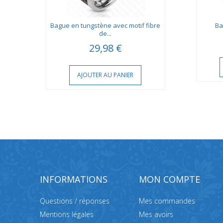
enté
Bague en tungstène avec motif fibre
Ba
de...
29,98 €
AJOUTER AU PANIER
INFORMATIONS
MON COMPTE
Questions / réponses
Mes commandes
Mentions légales
Mes avoirs