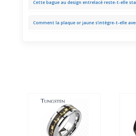
Cette bague au design entrelacé reste-t-elle st
de couleurs qui attire l'œil sans excès.
La structure ajourée bien équilibrée composée d’acie
Comment la plaque or jaune s’intègre-t-elle ave
pas et reste confortable.
Le plaquage gold-ip sur une base en acier chirurgica
d’inconfort.