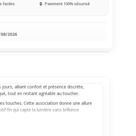
 faciles
🔒
Paiement 100% sécurisé
/08/2026
 jours, alliant confort et présence discrète,
qué, tout en restant agréable au toucher.
ites touches. Cette association donne une allure
if fin qui capte la lumière sans brillance
 Elle convient à celles qui cherchent une pièce
ou avec d’autres bagues fines pour un look