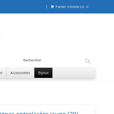
Panier:
0
Article (s)
-
0
on
Accessoires
Bijoux
ignes entrelacées jaune (29)