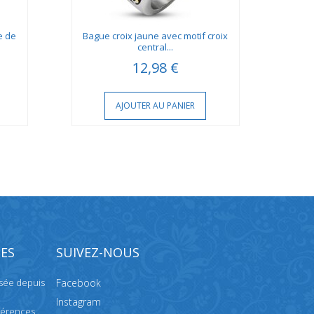
e de
Bague croix jaune avec motif croix
Ba
central...
12,98 €
AJOUTER AU PANIER
ES
SUIVEZ-NOUS
isée depuis
Facebook
Instagram
férences