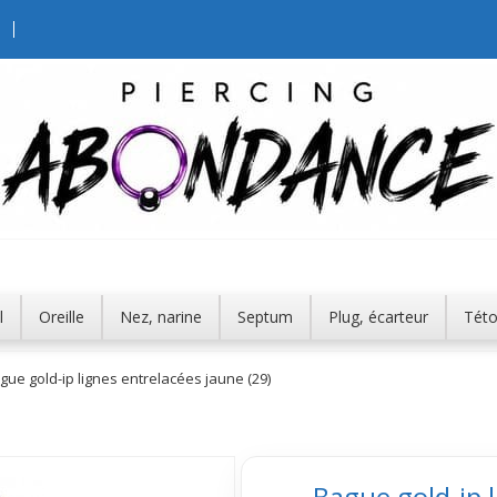
l
Oreille
Nez, narine
Septum
Plug, écarteur
Tét
gue gold-ip lignes entrelacées jaune (29)
Bague gold-ip l