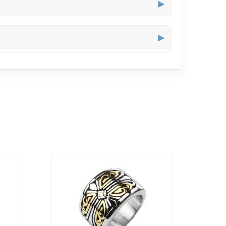
▶
able ou utilisiez votre téléphone, elle ne glisse
▶
urnée, même en tapant au clavier, sans sensations