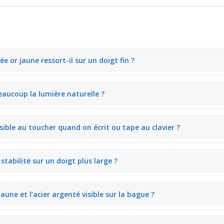
or jaune ressort-il sur un doigt fin ?
par transparence, ce qui allège visuellement la bague sur un doigt fin
beaucoup la lumière naturelle ?
lète la lumière naturelle sans effet trop brillant. En extérieur, la bag
ensible au toucher quand on écrit ou tape au clavier ?
gêner le mouvement des doigts. Lorsque vous utilisez un clavier ou écri
tabilité sur un doigt plus large ?
l sous-jacent, elle reste bien en place même sur des doigts plus charn
aune et l’acier argenté visible sur la bague ?
entées crée une allure moderne et lumineuse. Sous une lumière intéri