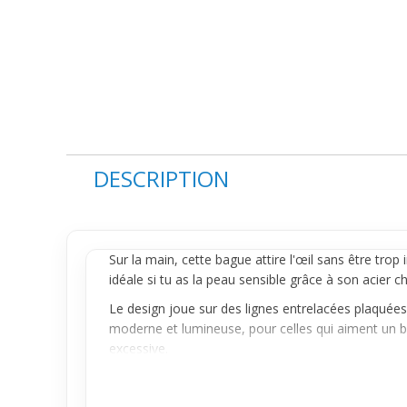
DESCRIPTION
Sur la main, cette
bague
attire l'œil sans être trop
idéale si tu as la peau sensible grâce à son acier 
Le design joue sur des lignes entrelacées plaquées o
moderne et lumineuse, pour celles qui aiment un bijo
excessive.
Facile à intégrer à ta routine quotidienne, cette b
confortable, bien pensée pour les peaux sensibles,