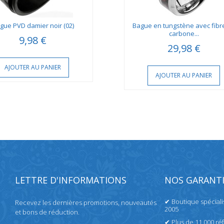
gue PVD damier noir (02)
Bague en tungstène avec fibr
carbone...
9,98 €
29,98 €
AJOUTER AU PANIER
AJOUTER AU PANIER
LETTRE D'INFORMATIONS
NOS GARANTI
✔ Boutique spécial
Recevez les dernières promotions, nouveautés
2005
et bons de réduction.
✔ Plus de 11 000 ré