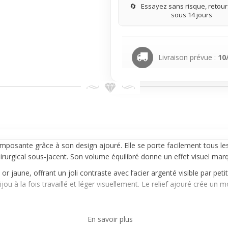
🔄
Essayez sans risque, retours
sous 14 jours
Livraison prévue :
10
 imposante grâce à son design ajouré. Elle se porte facilement tous les
chirurgical sous-jacent. Son volume équilibré donne un effet visuel mar
r jaune, offrant un joli contraste avec l’acier argenté visible par pet
u à la fois travaillé et léger visuellement. Le relief ajouré crée un mot
ague s’accordera bien avec des tenues décontractées ou plus soignées.
En savoir plus
 tout en ayant un style affirmé mais naturel. Pense à la porter seule 