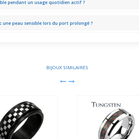
able pendant un usage quotidien actif ?
r chirurgical assure un bon maintien. Que vous posiez la main sur une t
c une peau sensible lors du port prolongé ?
l minimise les risques d'irritation. Vous pouvez la porter toute la jo
BIJOUX SIMILAIRES