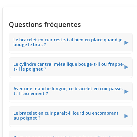
Questions fréquentes
Le bracelet en cuir reste-t-il bien en place quand je
▶
bouge le bras ?
La texture souple du cuir tressé épouse le poignet sans
Le cylindre central métallique bouge-t-il ou frappe-
serrer, ce qui limite les déplacements même lors de
▶
t-il le poignet ?
gestes amples comme écrire ou manipuler un téléphone.
Ce bijou intègre un cylindre central en métal vieilli qui
Avec une manche longue, ce bracelet en cuir passe-
oscille légèrement à chaque mouvement, offrant un
▶
t-il facilement ?
léger jeu visuel sans jamais gêner ou créer de
sensations désagréables.
La finesse du cuir et la souplesse du tressage
Le bracelet en cuir paraît-il lourd ou encombrant
permettent au bracelet de glisser discrètement sous une
▶
au poignet ?
manche de chemise ou de veste, sans provoquer
d'accroc ou de gêne au quotidien.
Son cuir naturel et le design fin limitent la sensation de