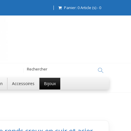
Panier:
0
Article (s)
-
0
on
Accessoires
Bijoux
e ronds creux en cuir et acier