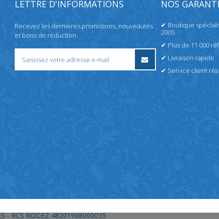
LETTRE D'INFORMATIONS
NOS GARANTI
✔ Boutique spécial
Recevez les dernières promotions, nouveautés
2005
et bons de réduction.
✔ Plus de 11 000 ré
✔ Livraison rapide
✔ Service client réac
S - RCS RODEZ 48201908000035