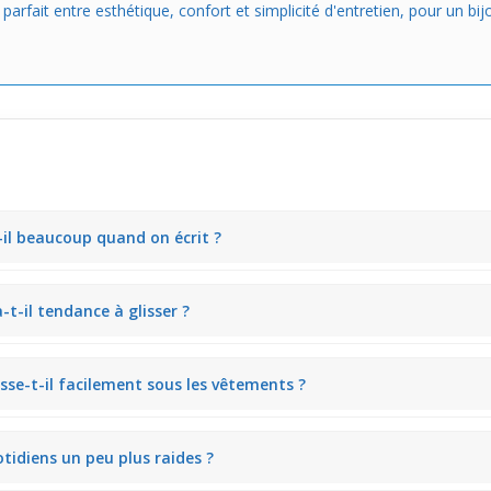
parfait entre esthétique, confort et simplicité d'entretien, pour un 
-il beaucoup quand on écrit ?
e un léger jeu sans glisser excessivement. Ça reste stable au poignet d
-t-il tendance à glisser ?
che du poignet sans trop serrer. Une fois mis, il ne descend pas vers l
sse-t-il facilement sous les vêtements ?
éger volume qui peut empêcher le bracelet de glisser complètement so
otidiens un peu plus raides ?