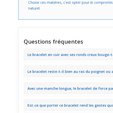
Choisir ces matières, c'est opter pour le compromis 
naturel.
Questions fréquentes
Le bracelet en cuir avec ses ronds creux bouge-t
Le cuir souple combiné aux ronds creux en acier offr
Le bracelet reste-t-il bien au ras du poignet ou a
gêner les mouvements du poignet.
Grâce à sa coupe ajustée en cuir, le bijou reste pro
Avec une manche longue, le bracelet de force pa
verre ou un téléphone.
Le cuir épais et les ronds métalliques créent un l
Est-ce que porter ce bracelet rend les gestes qu
ou une veste le laisse bien visible sans le coincer.