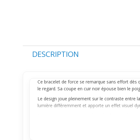
DESCRIPTION
Ce
bracelet
de force se remarque sans effort dès que
le regard. Sa coupe en cuir noir épouse bien le poi
Le design joue pleinement sur le contraste entre l
lumière différemment et apporte un effet visuel dy
Si tu cherches ton premier bracelet fort qui donne
apporte une silhouette plus marquée au poignet. Il 