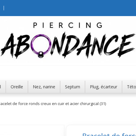
l
Oreille
Nez, narine
Septum
Plug, écarteur
Tét
acelet de force ronds creux en cuir et acier chirurgical (31)
Bracelet de forc