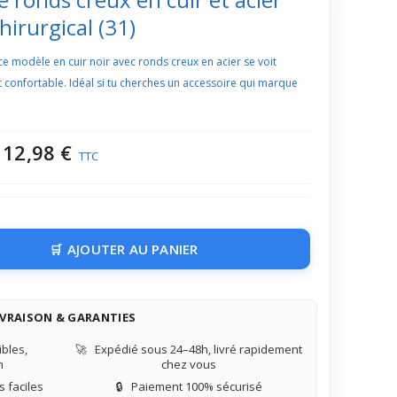
hirurgical (31)
ce modèle en cuir noir avec ronds creux en acier se voit
t confortable. Idéal si tu cherches un accessoire qui marque
12,98 €
TTC
AJOUTER AU PANIER
IVRAISON & GARANTIES
bles,
🚀
Expédié sous 24–48h, livré rapidement
n
chez vous
 faciles
🔒
Paiement 100% sécurisé