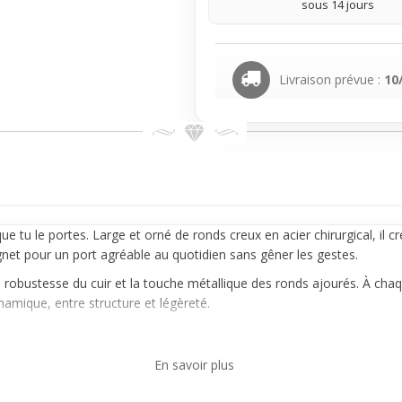
sous 14 jours
Livraison prévue :
10
 tu le portes. Large et orné de ronds creux en acier chirurgical, il c
gnet pour un port agréable au quotidien sans gêner les gestes.
a robustesse du cuir et la touche métallique des ronds ajourés. À cha
namique, entre structure et légèreté.
 une vraie présence, celui-ci t’accompagne facilement. Porte-le avec u
s’adapte aussi bien aux gestes du quotidien qu’à une sortie, pour affi
En savoir plus