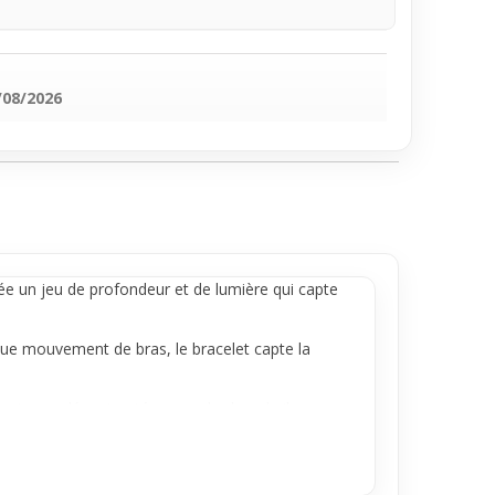
/08/2026
rée un jeu de profondeur et de lumière qui capte
que mouvement de bras, le bracelet capte la
ne tenue décontractée ou un look rock, il
rmer ton style sans complication.