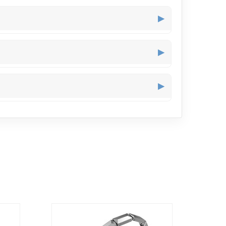
 du bras. Tu peux bouger, taper ou conduire sans
▶
pièces en cuir ou métal plus légères complètent
▶
fait quand tu bouges ou fais du sport léger sans
▶
 perceptible surtout quand tu bouges le poignet, ce