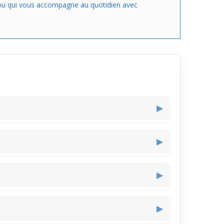
bijou qui vous accompagne au quotidien avec
▶
urant la frappe clavier ou le gribouillage, sans
▶
a main, ce qui évite qu'il gêne quand on prend un
▶
us une manche serrée. En revanche, un pull ample
▶