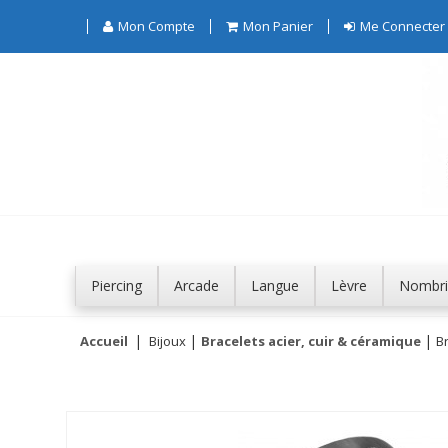
Mon Compte
Mon Panier
Me Connecter
Piercing
Arcade
Langue
Lèvre
Nombri
Accueil
Bijoux
Bracelets acier, cuir & céramique
Br