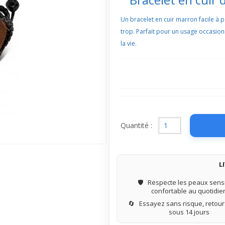
Un bracelet en cuir marron facile à po
trop. Parfait pour un usage occasionn
la vie.
Quantité :
L
🛡️
Respecte les peaux sensi
confortable au quotidie
🔄
Essayez sans risque, retours
sous 14 jours