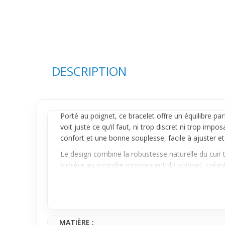
DESCRIPTION
Porté au poignet, ce
bracelet
offre un équilibre par
voit juste ce qu’il faut, ni trop discret ni trop im
confort et une bonne souplesse, facile à ajuster et
Le design combine la robustesse naturelle du cuir t
lumière au moindre mouvement du poignet, créant un
du dynamisme à ton look sans exagération.
C’est un accessoire pratique qui s’accorde facilem
facilement à la vie de tous les jours, sans prise d
change tout et qui rend ton poignet actif sans effor
MATIÈRE :