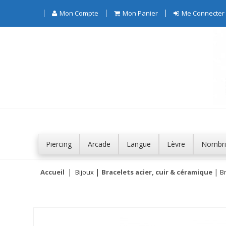
Mon Compte
Mon Panier
Me Connecter
Piercing
Arcade
Langue
Lèvre
Nombri
Accueil
Bijoux
Bracelets acier, cuir & céramique
Br