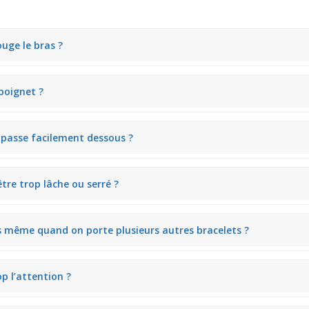
uge le bras ?
êne, offrant une légère oscillation qui donne vie au bijou tout en res
 poignet ?
e bracelet plutôt en place sans glisser, même lors d’activités comme ut
t passe facilement dessous ?
hes légères, évitant les accrocs, parfait pour porter un pull sans sentir
tre trop lâche ou serré ?
si, le bracelet ne serre pas trop et reste juste assez lâche pour ne pas
ts même quand on porte plusieurs autres bracelets ?
 s’harmonise bien avec d’autres bijoux légers, créant un empilement d
op l’attention ?