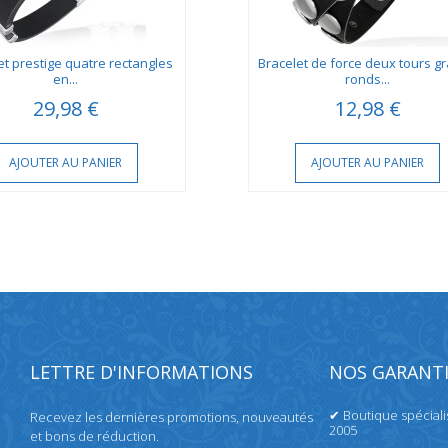
et prestige quatre rectangles
Bracelet de force deux tours g
en...
ronds...
29,98 €
12,98 €
AJOUTER AU PANIER
AJOUTER AU PANIER
LETTRE D'INFORMATIONS
NOS GARANTI
✔ Boutique spécial
Recevez les dernières promotions, nouveautés
2005
et bons de réduction.