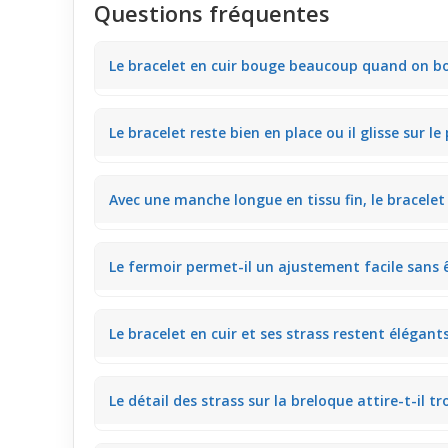
Questions fréquentes
Le bracelet en cuir bouge beaucoup quand on bo
La lanière en cuir souple suit les mouvements sans g
Le bracelet reste bien en place ou il glisse sur le
sur un clavier.
Le cuir tressé épouse la forme du poignet, gardant l
Avec une manche longue en tissu fin, le bracele
Le cuir fin et souple glisse plutôt bien sous les manc
Le fermoir permet-il un ajustement facile sans ê
Le fermoir simple facilite un réglage sur mesure; ain
Le bracelet en cuir et ses strass restent élégan
L’aspect naturel du cuir combiné aux strass subtils
Le détail des strass sur la breloque attire-t-il tr