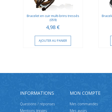
r...
Bracelet en cuir multi-brins tressés
Bracel
(059)
4,98 €
AJOUTER AU PANIER
INFORMATIONS
MON COMPTE
Questions / réponses
Mes commandes
Mentions légales
Mes avoirs