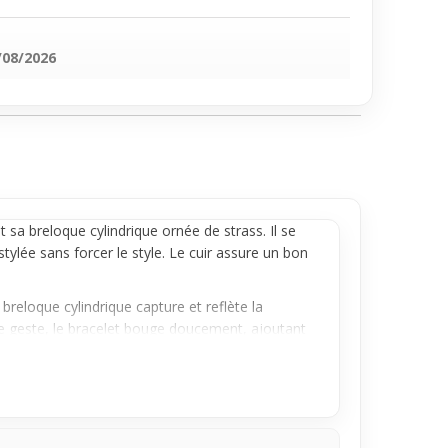
/08/2026
t sa breloque cylindrique ornée de strass. Il se
stylée sans forcer le style. Le cuir assure un bon
breloque cylindrique capture et reflète la
que geste, le bracelet bouge doucement, ajoutant
iment une allure moderne mais simple. Il s’adapte
ns spéciales. Adopte-le pour cet éclat modéré qui