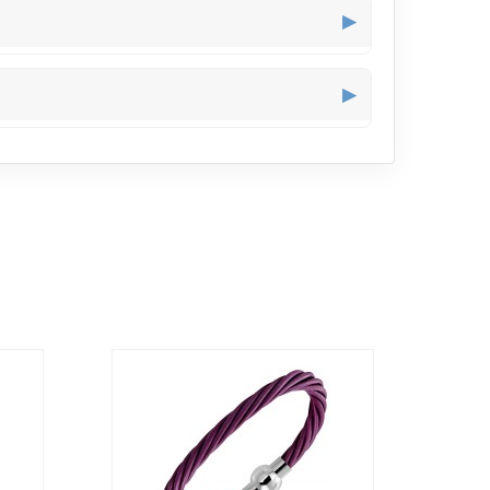
uvement, comme lors d’une sortie en soirée.
▶
 à l’aise lors de longues journées de travail.
▶
n bijou trop massif.