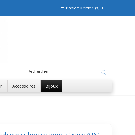
Panier:
0
Article (s)
-
0
on
Accessoires
Bijoux
deluxe cylindre avec strass (06)