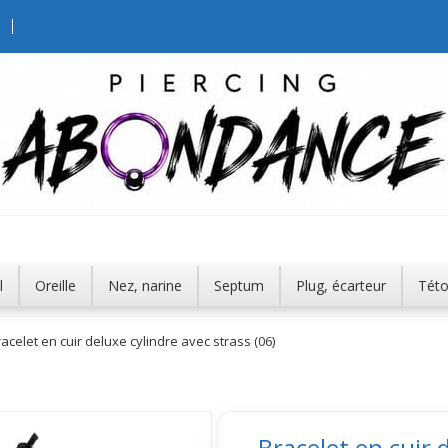
l
Oreille
Nez, narine
Septum
Plug, écarteur
Tét
acelet en cuir deluxe cylindre avec strass (06)
Bracelet en cuir 