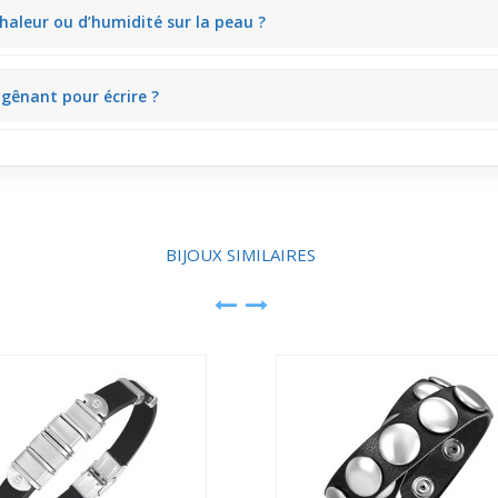
ches, apportant une discrète brillance qui se remarque surtout en mo
chaleur ou d’humidité sur la peau ?
on d’humidité même après une journée d’usage intensif, idéal pour rester
 gênant pour écrire ?
able, rendant l’écriture sans encombre et évitant la gêne habituelle d’u
BIJOUX SIMILAIRES