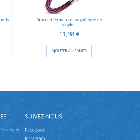
rands
Bracelet fermeture magnétique en
Brace
vinyle...
11,98 €
AJOUTER AU PANIER
ES
SUIVEZ-NOUS
isée depuis
Facebook
Instagram