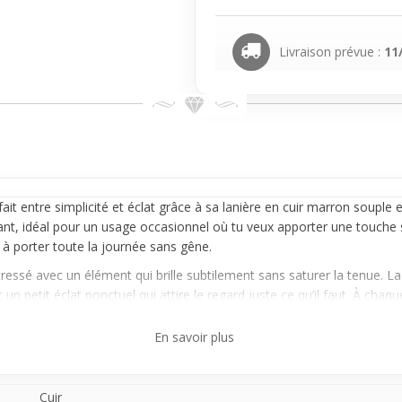
Livraison prévue :
11
fait entre simplicité et éclat grâce à sa lanière en cuir marron souple e
posant, idéal pour un usage occasionnel où tu veux apporter une touche 
 à porter toute la journée sans gêne.
ressé avec un élément qui brille subtilement sans saturer la tenue. La 
 petit éclat ponctuel qui attire le regard juste ce qu’il faut. À cha
En savoir plus
ent avec des tenues casual ou un peu plus travaillées, pour ceux qui a
e tête, parfait pour pimper un peu ton style lors de sorties ou occasio
t.
Cuir