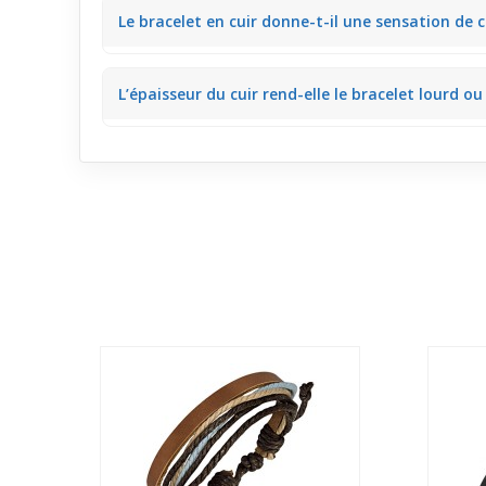
Les strass captent la lumière juste par petites tou
Le bracelet en cuir donne-t-il une sensation de 
Le cuir naturel respire bien, ce qui évite la sensati
L’épaisseur du cuir rend-elle le bracelet lourd ou
La lanière fine en cuir garantit une légèreté appréci