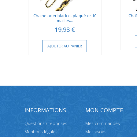
ate
Chaine acier black et plaqué-or 10
Chaî
mailles...
19,98 €
AJOUTER AU PANIER
INFORMATIONS
MON COMPTE
Questions / réponses
Mes commandes
Mentions légales
Mes avoirs