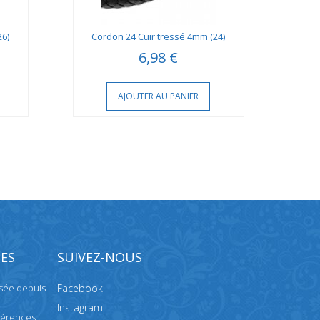
26)
Cordon 24 Cuir tressé 4mm (24)
Cor
6,98 €
AJOUTER AU PANIER
ES
SUIVEZ-NOUS
isée depuis
Facebook
Instagram
férences