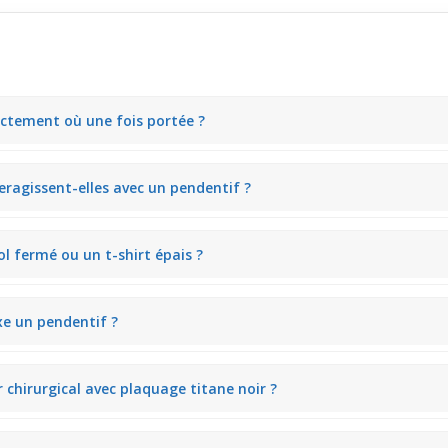
actement où une fois portée ?
ellement juste au-dessus du haut du buste. Ce positionnement donne
eragissent-elles avec un pendentif ?
i guide le regard vers un pendentif léger. En marchant, la chaîne bou
ol fermé ou un t-shirt épais ?
ace régulière des perles crée un contraste texturé visible. Même avec 
ixe un pendentif ?
ne maintient naturellement le pendentif au centre. En situation de trava
 chirurgical avec plaquage titane noir ?
ne texture douce au toucher. La chaîne reste agréable à porter même pl