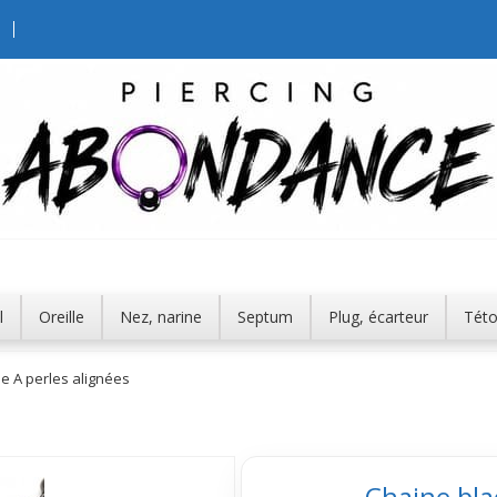
l
Oreille
Nez, narine
Septum
Plug, écarteur
Tét
ne A perles alignées
Chaine bla