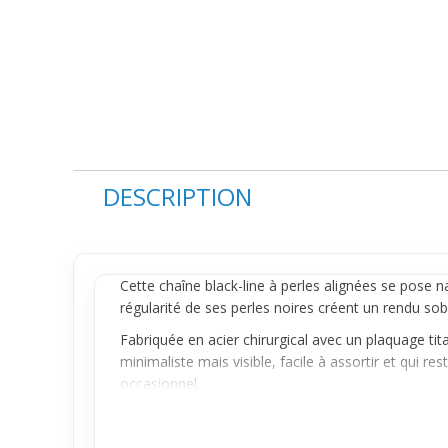
DESCRIPTION
Cette chaîne black-line à perles alignées se pose 
régularité de ses perles noires créent un rendu so
Fabriquée en acier chirurgical avec un plaquage titan
minimaliste mais visible, facile à assortir et qui r
occasionnel.
Idéale pour celles et ceux qui veulent un accessoire
juste ce qu’il faut ou accompagne parfaitement u