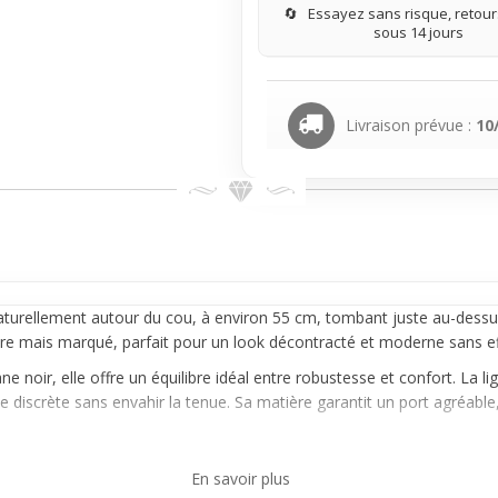
🔄
Essayez sans risque, retours
sous 14 jours
Livraison prévue :
10
naturellement autour du cou, à environ 55 cm, tombant juste au-dessus
bre mais marqué, parfait pour un look décontracté et moderne sans ef
e noir, elle offre un équilibre idéal entre robustesse et confort. La li
este discrète sans envahir la tenue. Sa matière garantit un port agréabl
 pratique et stylé, cette chaîne s’intègre sans peine à des looks urbai
En savoir plus
n
pendentif
léger. Parfaite pour un usage quotidien ponctuel, elle se g