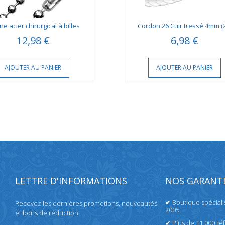
ne acier chirurgical à billes
Cordon 26 Cuir tressé 4mm (
12,98 €
6,98 €
AJOUTER AU PANIER
AJOUTER AU PANIER
LETTRE D'INFORMATIONS
NOS GARANTI
✔ Boutique spécial
Recevez les dernières promotions, nouveautés
2005
et bons de réduction.
✔ Plus de 11 000 ré