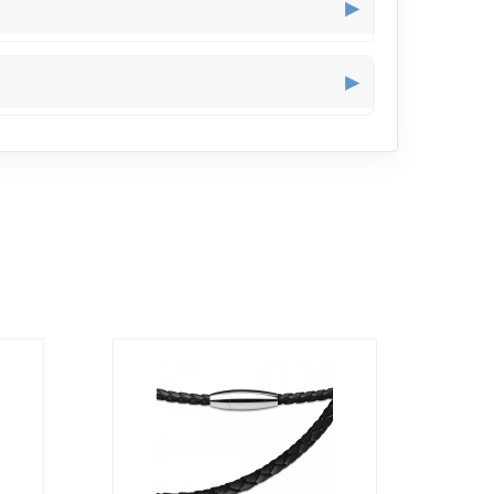
▶
t le cou sans envahir la silhouette, parfaite pour
▶
ne allure décontractée, particulièrement agréable