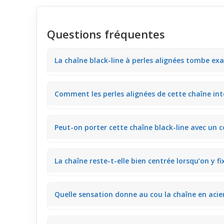
Questions fréquentes
La chaîne black-line à perles alignées tombe ex
Avec sa longueur de 55 cm, la chaîne se pose natur
Comment les perles alignées de cette chaîne int
ou un pull léger sans gêner.
Les perles noires apportent une ligne graphique qu
Peut-on porter cette chaîne black-line avec un c
met en valeur le bijou suspendu.
Portée sous un t-shirt ou un pull à col rond, la surf
La chaîne reste-t-elle bien centrée lorsqu’on y f
en suggérant un style urbain.
Grâce à ses perles alignées assez régulières, la chaî
Quelle sensation donne au cou la chaîne en acier
esthétique sans trop de glissements.
L’acier chirurgical avec son plaquage titane offre u