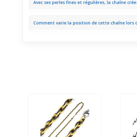
Avec ses perles fines et régulières, la chaîne crée-
en ville ou au bureau.
Le design mêlant perles noires fines mais alignées o
Comment varie la position de cette chaîne lors
un style casual le week-end.
Son assemblage de perles laisse une légère liberté
en marchant ou en discutant.