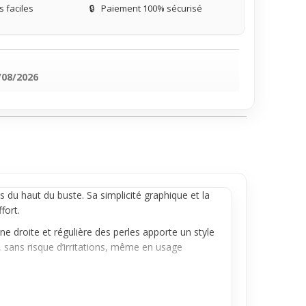
 faciles
🔒
Paiement 100% sécurisé
/08/2026
 du haut du buste. Sa simplicité graphique et la
fort.
gne droite et régulière des perles apporte un style
e, sans risque d’irritations, même en usage
ns ou casual. Elle se porte seule pour un effet
lisse aisément sous une veste ou un pull pour