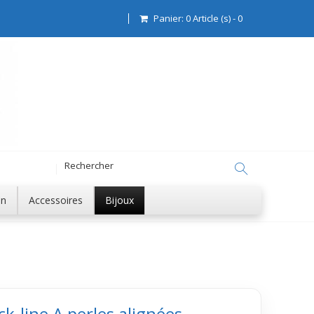
Panier:
0
Article (s)
-
0
on
Accessoires
Bijoux
ck-line A perles alignées