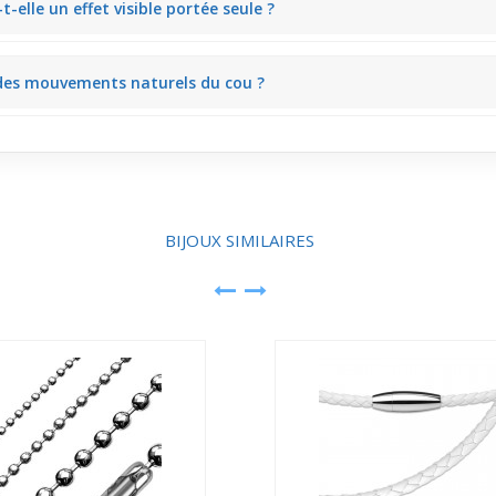
t-elle un effet visible portée seule ?
ffre un rendu minimaliste mais marqué. Seule, elle souligne subtilemen
 des mouvements naturels du cou ?
 qui fait bouger la chaîne doucement. Ce mouvement naturel apporte u
BIJOUX SIMILAIRES